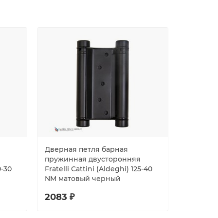
Дверная петля барная
Петля Ar
пружинная двусторонняя
скрытой
0-30
Fratelli Cattini (Aldeghi) 125-40
BL черн
NM матовый черный
2083 ₽
1573 ₽