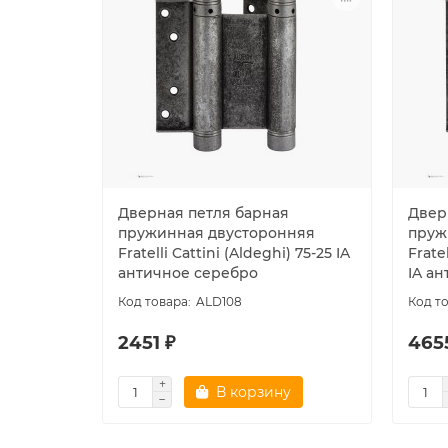
Дверная петля барная
Двер
пружинная двусторонняя
пруж
Fratelli Cattini (Aldeghi) 75-25 IA
Frate
античное серебро
IA а
ALD108
2451 ₽
465
В корзину