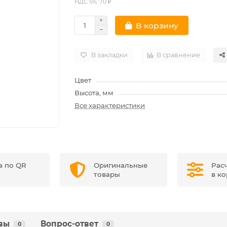
НДС 5%: 70 ₽
В корзину
В закладки
В сравнение
Цвет
Высота, мм
Все характеристики
а по QR
Оригинальные
Рас
товары
в к
вы
Вопрос-ответ
0
0