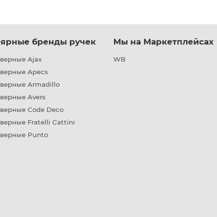
ярные бренды ручек
Мы на Маркетплейсах
верные Ajax
WB
дверные Apecs
верные Armadillo
верные Avers
дверные Code Deco
верные Fratelli Cattini
дверные Punto