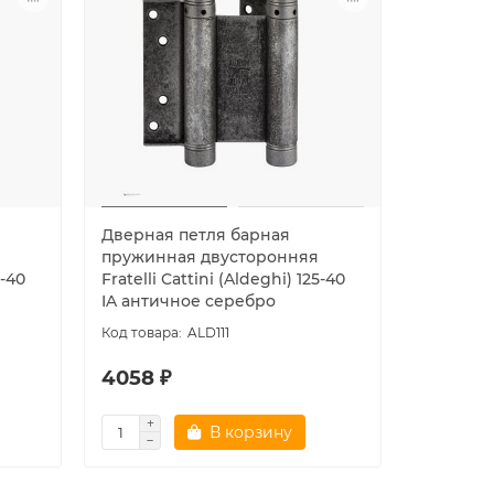
Дверная петля барная
Дверная
пружинная двусторонняя
пружинн
5-40
Fratelli Cattini (Aldeghi) 125-40
Fratelli 
IA античное серебро
OLV лат
ALD111
4058 ₽
3187 ₽
В корзину