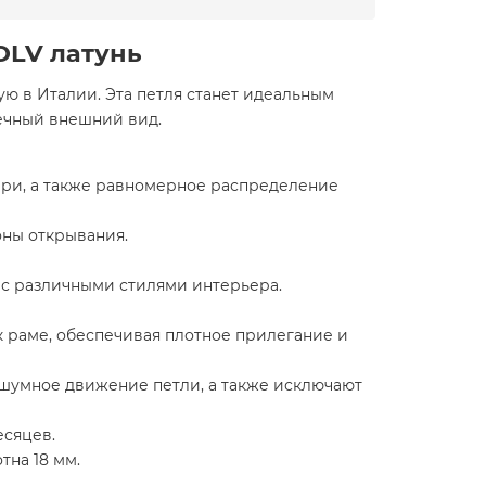
 OLV латунь
ную в Италии. Эта петля станет идеальным
речный внешний вид.
ери, а также равномерное распределение
оны открывания.
 с различными стилями интерьера.
к раме, обеспечивая плотное прилегание и
шумное движение петли, а также исключают
есяцев.
тна 18 мм.