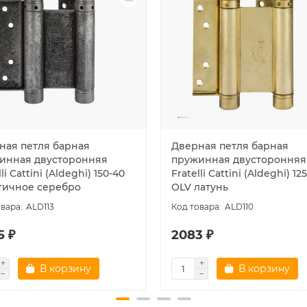
ная петля барная
Дверная петля барная
инная двусторонняя
пружинная двусторонняя
lli Cattini (Aldeghi) 150-40
Fratelli Cattini (Aldeghi) 12
нтичное серебро
OLV латунь
ALD113
ALD110
5 ₽
2083 ₽
В корзину
В корзину