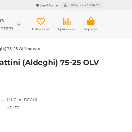
Личный кабинет
Эль-Монте
13
legram
Избранное
Сравнение
Корзина
hi) 75-25 OLV латунь
tini (Aldeghi) 75-25 OLV
LUIGI ALDEGHI
537 гр