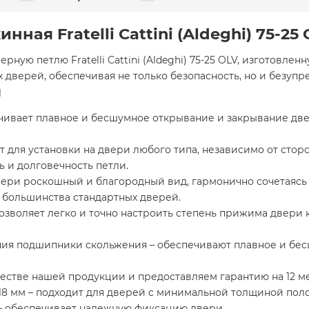
ная Fratelli Cattini (Aldeghi) 75-25
ую петлю Fratelli Cattini (Aldeghi) 75-25 OLV, изготовлен
дверей, обеспечивая не только безопасность, но и безуп
и
ечивает плавное и бесшумное открывание и закрывание дв
 для установки на двери любого типа, независимо от стор
ь и долговечность петли.
вери роскошный и благородный вид, гармонично сочетаясь
я большинства стандартных дверей.
зволяет легко и точно настроить степень прижима двери 
я подшипники скольжения – обеспечивают плавное и бес
честве нашей продукции и предоставляем гарантию на 12 м
18 мм – подходит для дверей с минимальной толщиной поло
 – обеспечивает надежную фиксацию двери.