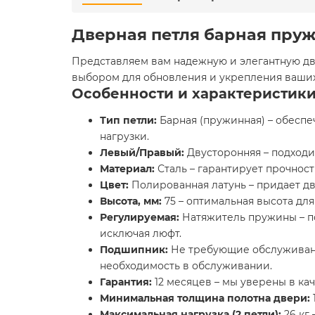
Дверная петля барная пружин
Представляем вам надежную и элегантную дверн
выбором для обновления и укрепления ваших 
Особенности и характеристик
Тип петли:
Барная (пружинная) – обесп
нагрузки.
Левый/Правый:
Двусторонняя – подходит
Материал:
Сталь – гарантирует прочност
Цвет:
Полированная латунь – придает д
Высота, мм:
75 – оптимальная высота дл
Регулируемая:
Натяжитель пружины – по
исключая люфт.
Подшипник:
Не требующие обслуживани
необходимость в обслуживании.
Гарантия:
12 месяцев – мы уверены в ка
Минимальная толщина полотна двери:
Максимальная нагрузка (2 петли):
26 кг