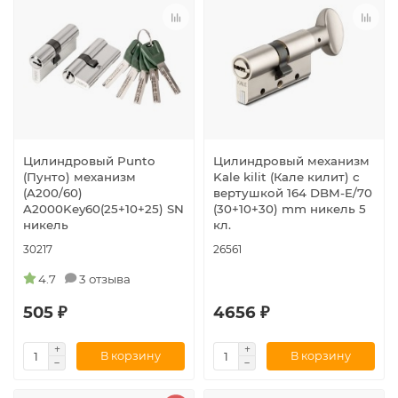
Цилиндровый Punto
Цилиндровый механизм
(Пунто) механизм
Kale kilit (Кале килит) с
(A200/60)
вертушкой 164 DBM-E/70
A2000Key60(25+10+25) SN
(30+10+30) mm никель 5
никель
кл.
30217
26561
4.7
3 отзыва
505 ₽
4656 ₽
В корзину
В корзину