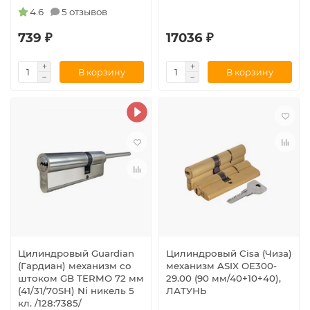
4.6
5 отзывов
739 ₽
17036 ₽
В корзину
В корзину
Цилиндровый Guardian
Цилиндровый Cisa (Чиза)
(Гардиан) механизм со
механизм ASIX OE300-
штоком GB TERMO 72 мм
29.00 (90 мм/40+10+40),
(41/31/70SH) Ni никель 5
ЛАТУНЬ
кл. /128:7385/