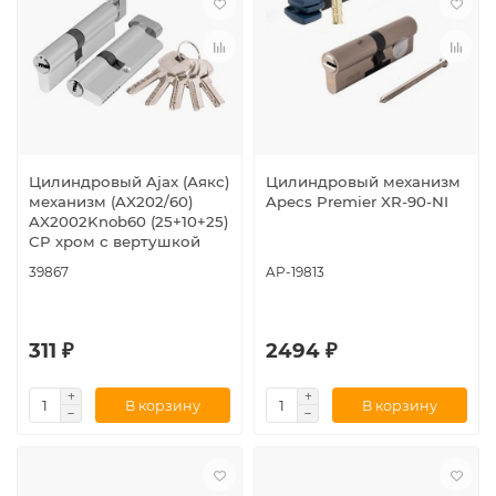
Цилиндровый Ajax (Аякс)
Цилиндровый механизм
механизм (AX202/60)
Apecs Premier XR-90-NI
AX2002Knob60 (25+10+25)
CP хром с вертушкой
39867
AP-19813
311 ₽
2494 ₽
В корзину
В корзину