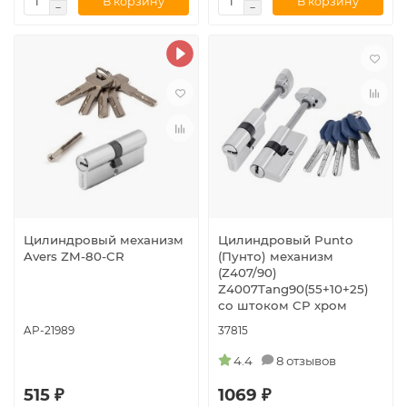
В корзину
В корзину
Цилиндровый механизм
Цилиндровый Punto
Avers ZM-80-CR
(Пунто) механизм
(Z407/90)
Z4007Tang90(55+10+25)
со штоком CP хром
AP-21989
37815
4.4
8 отзывов
515 ₽
1069 ₽