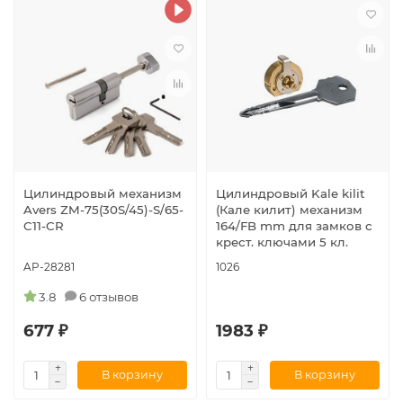
Цилиндровый механизм
Цилиндровый Kale kilit
Avers ZM-75(30S/45)-S/65-
(Кале килит) механизм
C11-CR
164/FB mm для замков с
крест. ключами 5 кл.
AP-28281
1026
3.8
6 отзывов
677 ₽
1983 ₽
В корзину
В корзину