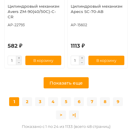
Цилиндровый механизм
Цилиндровый механизм
Avers ZM-90(40/50C)-C-
Apecs SC-70-AB
CR
AP-22793
AP-15602
582 ₽
1113 ₽
В корзину
В корзину
Показать еще
1
2
3
4
5
6
7
8
9
>
>|
Показано с 1 по 24 из 1133 (всего 48 страниц)