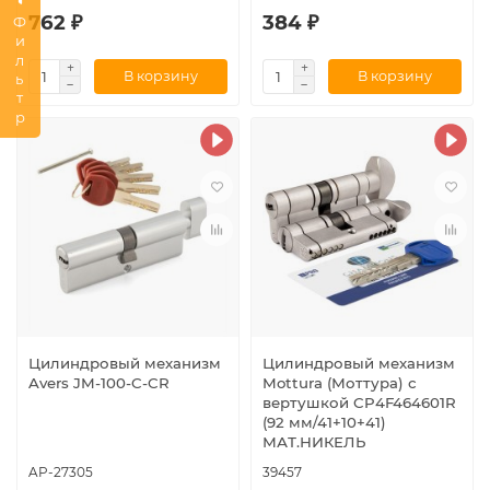
762 ₽
384 ₽
Фильтр
В корзину
В корзину
Цилиндровый механизм
Цилиндровый механизм
Avers JM-100-C-CR
Mottura (Моттура) с
вертушкой CP4F464601R
(92 мм/41+10+41)
МАТ.НИКЕЛЬ
AP-27305
39457