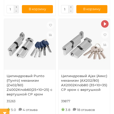
В корзину
В корзину
Цилиндровый Punto
Цилиндровый Ajax (Аякс)
(Пунто) механизм
механизм (AX202/80)
(Z402/60)
AX2002Knob80 (35+10+35)
Z4002Knob60(25+10+25) с
CP хром с вертушкой
вертушкой CP хром
35263
39877
5.0
4 отзыва
3.8
18 отзывов