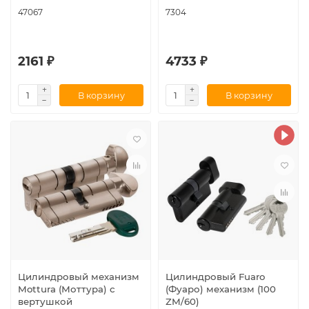
47067
7304
2161 ₽
4733 ₽
В корзину
В корзину
Цилиндровый механизм
Цилиндровый Fuaro
Mottura (Моттура) с
(Фуаро) механизм (100
вертушкой
ZM/60)