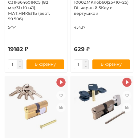
C31F364601RC5 (82
1000ZMKnob60(25+10+25)
мм/31+10+41),
BL черный 5Key с
МАТ.НИКЕЛЬ (верт.
вертушкой
99.506)
5474
45437
19182 ₽
629 ₽
В корзину
В корзину