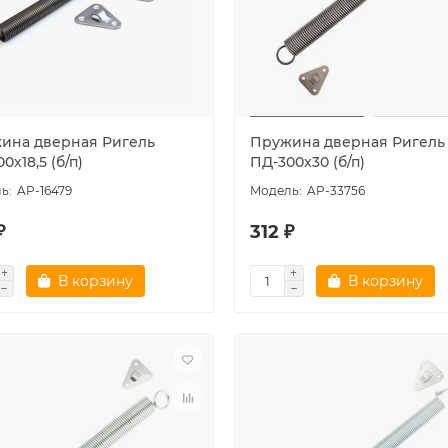
ина дверная Ригель
Пружина дверная Ригель
0х18,5 (б/п)
ПД-300х30 (б/п)
AP-16479
AP-33756
₽
312 ₽
В корзину
В корзину