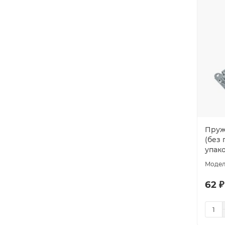
Пруж
(без 
упак
62 ₽