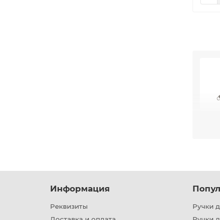
Пружи
Прави
предс
Информация
Попул
Реквизиты
Ручки д
Тип
Доставка и оплата
Ручки 