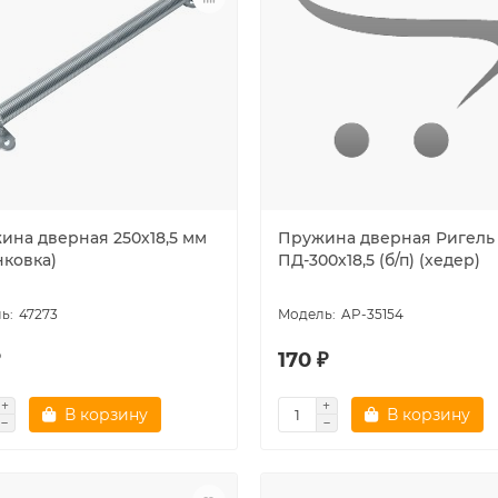
ина дверная 250х18,5 мм
Пружина дверная Ригель
нковка)
ПД-300х18,5 (б/п) (хедер)
47273
AP-35154
₽
170 ₽
В корзину
В корзину