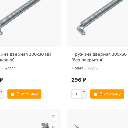
ина дверная 300х30 мм
Пружина дверная 300х30
нковка)
(без покрытия)
47277
47275
₽
296 ₽
В корзину
В корзину