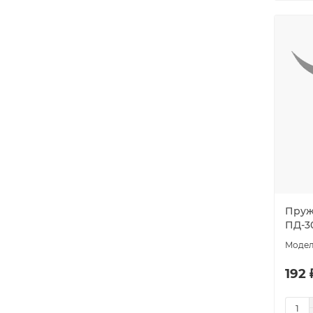
Пруж
ПД-30
192 