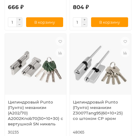
666 ₽
804 ₽
В корзину
В корзину
Цилиндровый Punto
Цилиндровый Punto
(Пунто) механизм
(Пунто) механизм
(A202/70)
Z3007Tang95(60+10+25)
A2002Knob70(30+10+30) с
со штоком CP хром
вертушкой SN никель
30235
48065