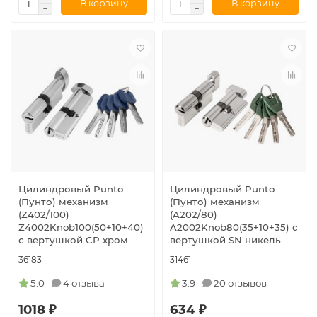
В корзину
В корзину
Цилиндровый Punto
Цилиндровый Punto
(Пунто) механизм
(Пунто) механизм
(Z402/100)
(A202/80)
Z4002Knob100(50+10+40)
A2002Knob80(35+10+35) с
с вертушкой CP хром
вертушкой SN никель
36183
31461
5.0
4 отзыва
3.9
20 отзывов
1018 ₽
634 ₽