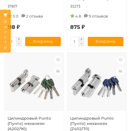
37817
35273
3.0
2 отзыва
4.8
9 отзывов
Фильтр
118 ₽
875 ₽
В корзину
В корзину
Цилиндровый Punto
Цилиндровый Punto
(Пунто) механизм
(Пунто) механизм
(A202/90)
(Z402/70)