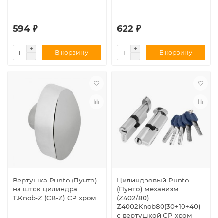
594 ₽
622 ₽
В корзину
В корзину
Вертушка Punto (Пунто)
Цилиндровый Punto
на шток цилиндра
(Пунто) механизм
T.Knob-Z (CB-Z) CP хром
(Z402/80)
Z4002Knob80(30+10+40)
с вертушкой CP хром