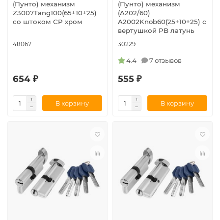
(Пунто) механизм
(Пунто) механизм
Z3007Tang100(65+10+25)
(A202/60)
со штоком CP хром
A2002Knob60(25+10+25) с
вертушкой PB латунь
48067
30229
4.4
7 отзывов
654 ₽
555 ₽
В корзину
В корзину