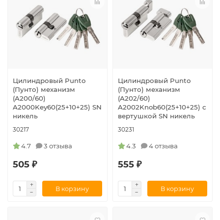
Цилиндровый Punto
Цилиндровый Punto
(Пунто) механизм
(Пунто) механизм
(A200/60)
(A202/60)
A2000Key60(25+10+25) SN
A2002Knob60(25+10+25) с
никель
вертушкой SN никель
30217
30231
4.7
3 отзыва
4.3
4 отзыва
505 ₽
555 ₽
В корзину
В корзину