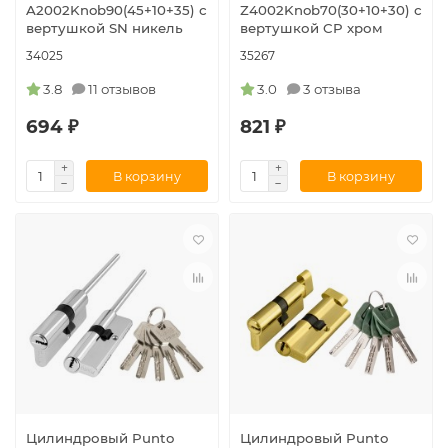
A2002Knob90(45+10+35) с
Z4002Knob70(30+10+30) с
вертушкой SN никель
вертушкой CP хром
34025
35267
3.8
11 отзывов
3.0
3 отзыва
694 ₽
821 ₽
В корзину
В корзину
Цилиндровый Punto
Цилиндровый Punto