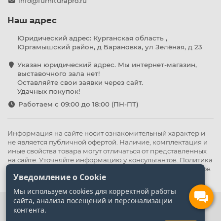
info@furniturapro.ru
Наш адрес
Юридический адрес: Курганская область ,
Юргамышский район, д Барановка, ул Зелёная, д 23
Указан юридический адрес. Мы интернет-магазин,
выставочного зала нет!
Оставляйте свои заявки через сайт.
Удачных покупок!
Работаем с 09:00 до 18:00 (ПН-ПТ)
Информация на сайте носит ознакомительный характер и
не является публичной офертой. Наличие, комплектация и
иные свойства товара могут отличаться от представленных
на сайте. Уточняйте информацию у консультантов.
Политика
конфиденциальности
.
Оферта
,
Политика обработки файлов
Уведомление о Cookie
cookie
Мы используем cookies для корректной работы
сайта, анализа посещений и персонализации
контента.