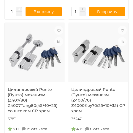
В корзину
В корзину
Цилиндровый Punto
Цилиндровый Punto
(Пунто) механизм
(Пунто) механизм
(Z407/80)
(Z400/70)
Z4007Tang80(45+10+25)
Z4000Key70(25+10+35) CP
со штоком CP хром
хром
37811
35247
5.0
15 отзывов
4.6
8 отзывов