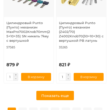
Цилиндровый Punto
Цилиндровый Punto
(Пунто) механизм
(Пунто) механизм
MaxPro7002Knob70mm(2
(Z402/70)
5+10+35) SN никель 7key
Z4002Knob70(30+10+30) с
с вертушкой
вертушкой PB латунь
57585
35265
879 ₽
821 ₽
В корзину
В корзину
Показать еще