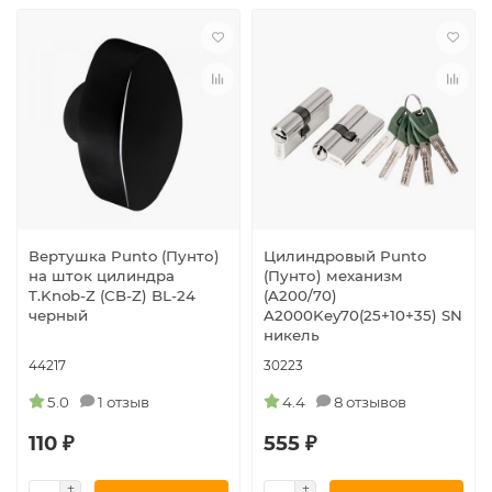
Вертушка Punto (Пунто)
Цилиндровый Punto
на шток цилиндра
(Пунто) механизм
T.Knob-Z (CB-Z) BL-24
(A200/70)
черный
A2000Key70(25+10+35) SN
никель
44217
30223
5.0
1 отзыв
4.4
8 отзывов
110 ₽
555 ₽