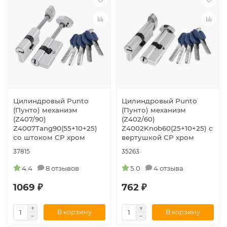
Цилиндровый Punto
Цилиндровый Punto
(Пунто) механизм
(Пунто) механизм
(Z407/90)
(Z402/60)
Z4007Tang90(55+10+25)
Z4002Knob60(25+10+25) с
со штоком CP хром
вертушкой CP хром
37815
35263
4.4
8 отзывов
5.0
4 отзыва
1069 ₽
762 ₽
В корзину
В корзину