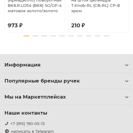
(Армадилло) поворотная
на шток цилиндра
BK6.R.LD54 (BK6) SG/GP-4
T.Knob-RL (CB-RL) CP-8
матовое золото/золото
хром
973 ₽
210 ₽
Информация
Популярные бренды ручек
Мы на Маркетплейсах
Наши контакты
+7 (915) 190-05-13
написать в Telegram