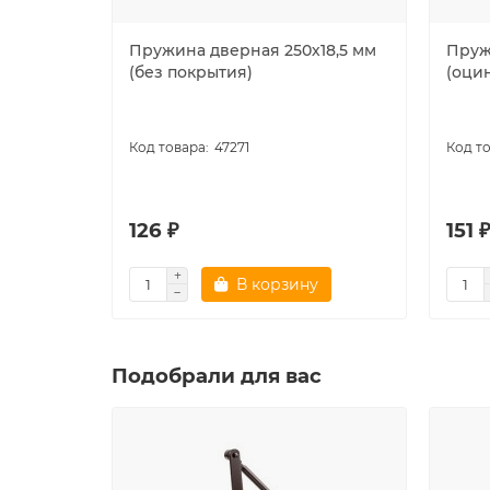
Пружина дверная 250х18,5 мм
Пруж
(без покрытия)
(оци
47271
126 ₽
151 
В корзину
Подобрали для вас