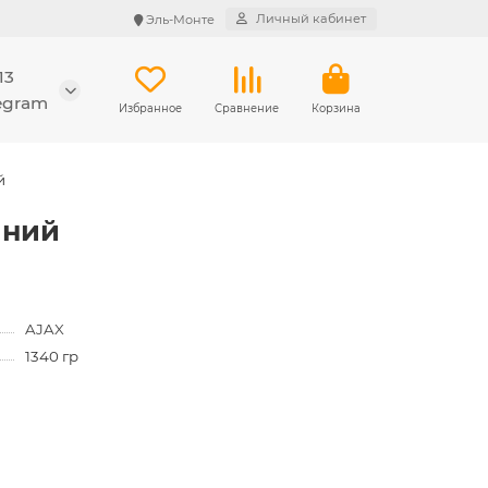
Личный кабинет
Эль-Монте
13
legram
Избранное
Сравнение
Корзина
й
иний
AJAX
1340 гр