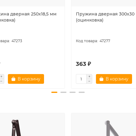
ина дверная 250х18,5 мм
Пружина дверная 300х30
нковка)
(оцинковка)
47273
47277
₽
363 ₽
В корзину
В корзину