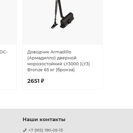
DC-
Доводчик Armadillo
Доводчи
(Армадилло) дверной
120-SL
морозостойкий LY3000 (LY3)
Bronze 65 кг (бронза)
2651 ₽
1567 ₽
Наши контакты
+7 (915) 190-05-13