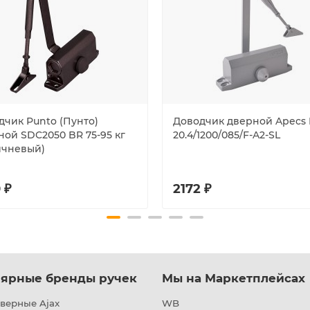
дчик Punto (Пунто)
Доводчик дверной Apecs 
ной SDC2050 BR 75-95 кг
20.4/1200/085/F-A2-SL
ичневый)
 ₽
2172 ₽
ярные бренды ручек
Мы на Маркетплейсах
верные Ajax
WB