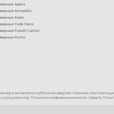
дверные Apecs
верные Armadillo
верные Avers
дверные Code Deco
верные Fratelli Cattini
дверные Punto
ктер и не является публичной офертой. Наличие, комплектация 
 у консультантов.
Политика конфиденциальности
.
Оферта
,
Полит