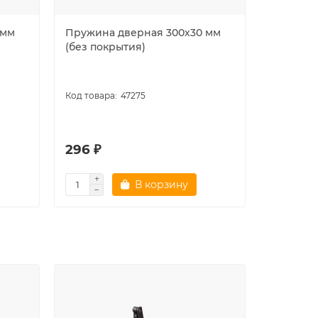
 мм
Пружина дверная 300х30 мм
Скользящ
(без покрытия)
(Армадил
DCS.UN.B
(алюмин
47275
296 ₽
1171 ₽
В корзину