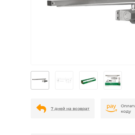
Оплат
7 дней на возврат
коду