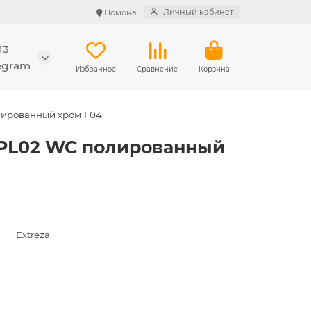
Личный кабинет
Помона
13
legram
Избранное
Сравнение
Корзина
олированный хром F04
е PL02 WC полированный
Extreza