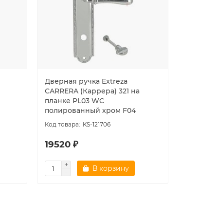
Дверная ручка Extreza
Дверная
CARRERA (Каррера) 321 на
(Комо) 3
планке PL03 WC
матовый
полированный хром F04
KS-121706
19520 ₽
10411 ₽
В корзину