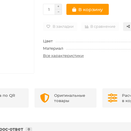
В корзину
В закладки
В сравнение
Цвет
Материал
Все характеристики
а по QR
Оригинальные
Рас
товары
в к
рос-ответ
0