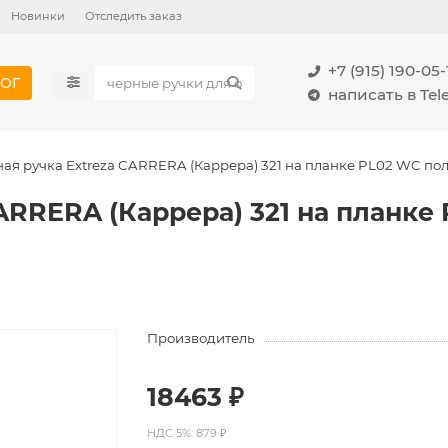
Новинки
Отследить заказ
+7 (915) 190-05-
ОГ
написать в Te
ая ручка Extreza CARRERA (Каррера) 321 на планке PL02 WC п
CARRERA (Каррера) 321 на планк
Производитель
18463 ₽
НДС 5%: 879 ₽