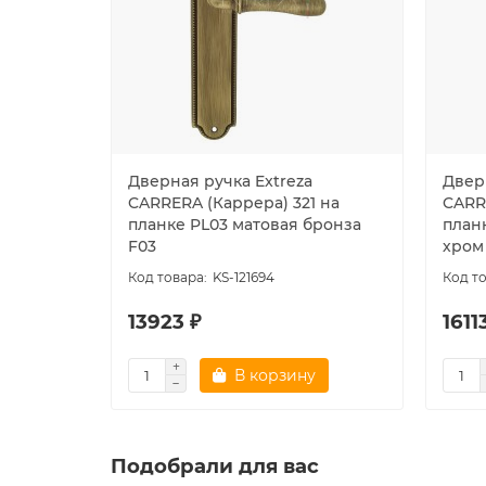
Дверная ручка Extreza
Двер
CARRERA (Каррера) 321 на
CARR
планке PL03 матовая бронза
план
F03
хром
KS-121694
13923 ₽
1611
В корзину
Подобрали для вас