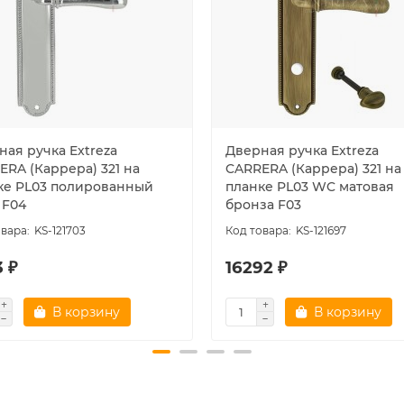
ная ручка Extreza
Дверная ручка Extreza
ERA (Каррера) 321 на
CARRERA (Каррера) 321 на
ке PL03 полированный
планке PL03 WC матовая
 F04
бронза F03
KS-121703
KS-121697
3 ₽
16292 ₽
В корзину
В корзину