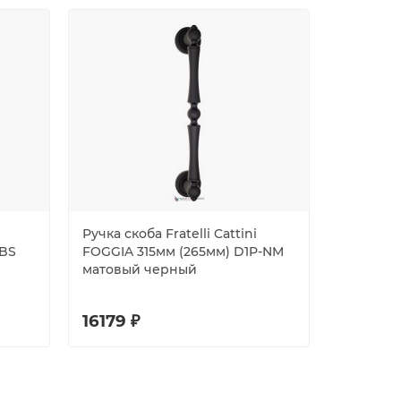
Ручка скоба Fratelli Cattini
Дверная
-BS
FOGGIA 315мм (265мм) D1P-NM
основани
матовый черный
7FS-BS м
16179 ₽
10578 