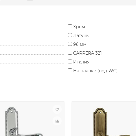
Хром
Латунь
96 мм
CARRERA 321
Италия
На планке (под WC)