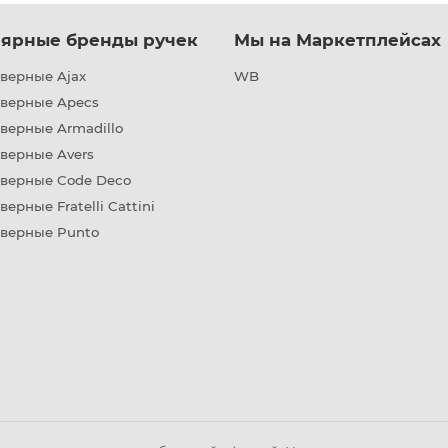
ярные бренды ручек
Мы на Маркетплейсах
верные Ajax
WB
дверные Apecs
верные Armadillo
верные Avers
дверные Code Deco
верные Fratelli Cattini
дверные Punto