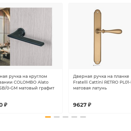
ная ручка на круглом
Дверная ручка на планке
вании COLOMBO Alato
Fratelli Cattini RETRO PL01
RSB/0-GM матовый графит
матовая латунь
0 ₽
9627 ₽