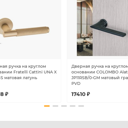
ная ручка на круглом
Дверная ручка на кругло
ании Fratelli Cattini UNA X
основании COLOMBO Alat
BS матовая латунь
JP11RSB/0-GM матовый гр
PVD
8 ₽
17410 ₽