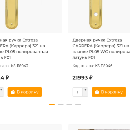
ная ручка Extreza
Дверная ручка Extreza
ERA (Каррера) 321 на
CARRERA (Каррера) 321 на
ке PL05 полированная
планке PL05 WC полиров
ь F01
латунь F01
KS-118043
KS-118046
24 ₽
21993 ₽
В корзину
В корзину