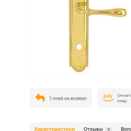
Оплат
7 дней на возврат
коду
Характеристики
Отзывы
Воп
0