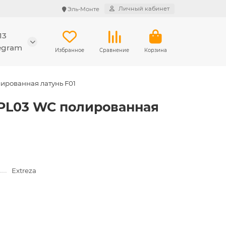
Личный кабинет
Эль-Монте
13
legram
Избранное
Сравнение
Корзина
ированная латунь F01
е PL03 WC полированная
Extreza