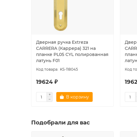
Дверная ручка Extreza
Двер
CARRERA (Каррера) 321 на
CARR
планке PL05 CYL полированная
план
латунь F01
латун
KS-118045
19624 ₽
196
В корзину
Подобрали для вас