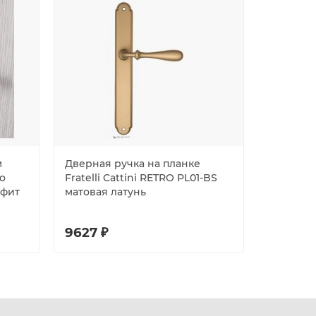
м
Дверная ручка на планке
Дверная
o
Fratelli Cattini RETRO PL01-BS
основан
афит
матовая латунь
ML11RSB
PVD
9627 ₽
28728 