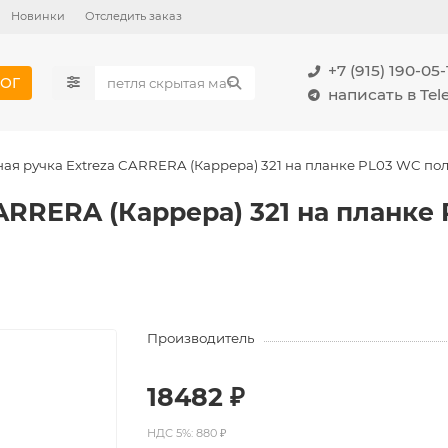
Новинки
Отследить заказ
+7 (915) 190-05-
ОГ
написать в Te
ая ручка Extreza CARRERA (Каррера) 321 на планке PL03 WC пол
ARRERA (Каррера) 321 на планк
Производитель
18482 ₽
НДС 5%: 880 ₽