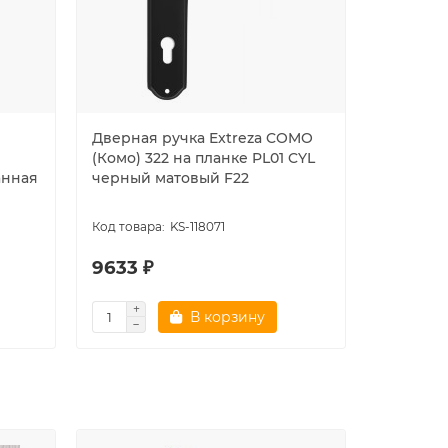
Дверная ручка Extreza COMO
Дверная
(Комо) 322 на планке PL01 CYL
(Комо) 3
анная
черный матовый F22
полиров
KS-118071
9633 ₽
9387 ₽
В корзину