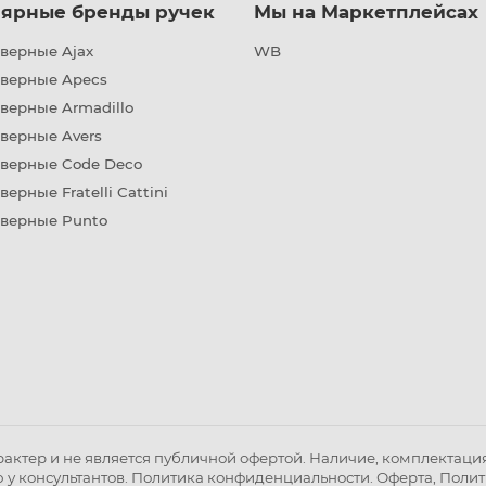
ярные бренды ручек
Мы на Маркетплейсах
верные Ajax
WB
дверные Apecs
верные Armadillo
верные Avers
дверные Code Deco
верные Fratelli Cattini
дверные Punto
ктер и не является публичной офертой. Наличие, комплектация 
 у консультантов.
Политика конфиденциальности
.
Оферта
,
Полит