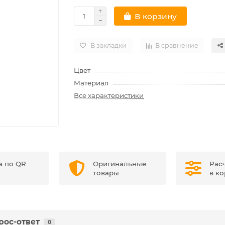
В корзину
В закладки
В сравнение
Цвет
Материал
Все характеристики
а по QR
Оригинальные
Рас
товары
в к
рос-ответ
0