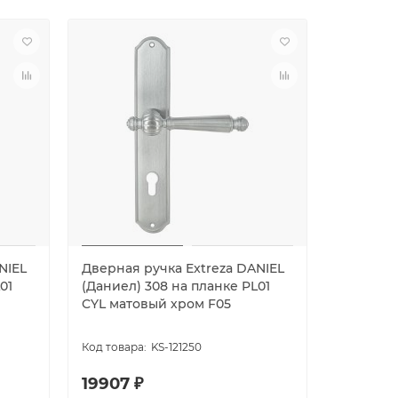
NIEL
Дверная ручка Extreza DANIEL
Дверная 
01
(Даниел) 308 на планке PL01
(Даниел)
CYL матовый хром F05
WC мато
KS-121250
19907 ₽
22984 