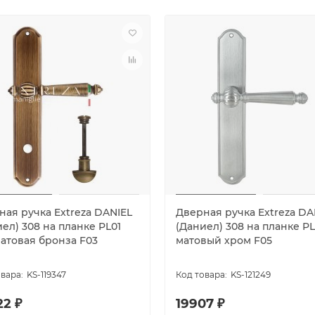
ная ручка Extreza DANIEL
Дверная ручка Extreza DA
ел) 308 на планке PL01
(Даниел) 308 на планке PL
атовая бронза F03
матовый хром F05
KS-119347
KS-121249
22 ₽
19907 ₽