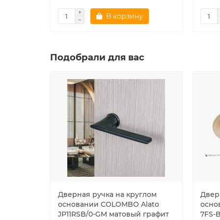
В корзину
Подобрали для вас
Дверная ручка на круглом
Двер
основании COLOMBO Alato
основ
JP11RSB/0-GM матовый графит
7FS-