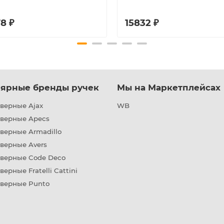
8 ₽
15832 ₽
ярные бренды ручек
Мы на Маркетплейсах
верные Ajax
WB
дверные Apecs
верные Armadillo
верные Avers
дверные Code Deco
верные Fratelli Cattini
дверные Punto