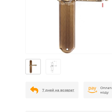
Оплат
7 дней на возврат
коду