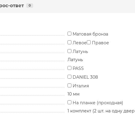
рос-ответ
0
Матовая бронза
Левое
Правое
Латунь
Латунь
PASS
DANIEL 308
Италия
10 мм
На планке (проходная)
1 комплект (2 шт. на одну двер