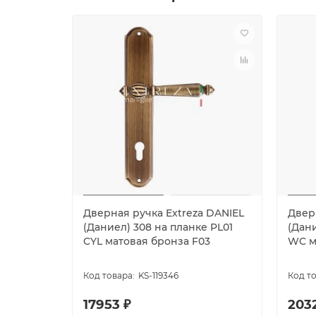
Дверная ручка Extreza DANIEL
Двер
(Даниел) 308 на планке PL01
(Дани
CYL матовая бронза F03
WC м
KS-119346
17953 ₽
203