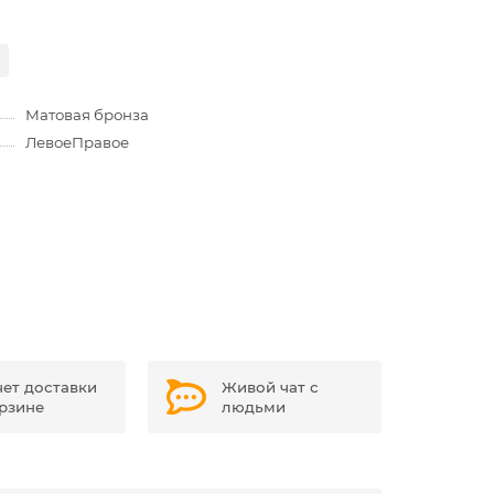
Матовая бронза
Левое
Правое
чет доставки
Живой чат с
орзине
людьми