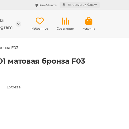
Личный кабинет
Эль-Монте
13
legram
Избранное
Сравнение
Корзина
ронза F03
01 матовая бронза F03
Extreza