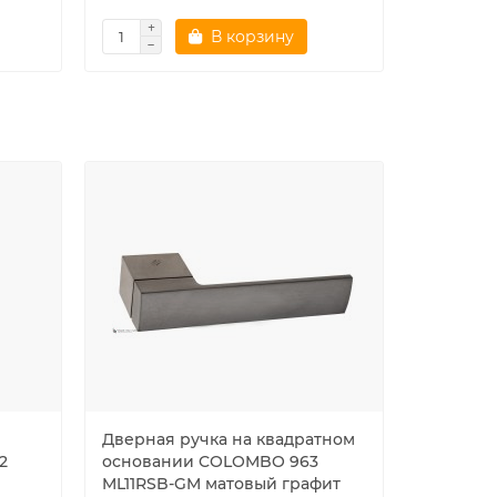
В корзину
Дверная ручка на квадратном
Ручка ско
2
основании COLOMBO 963
FOGGIA 
ML11RSB-GM матовый графит
матовый