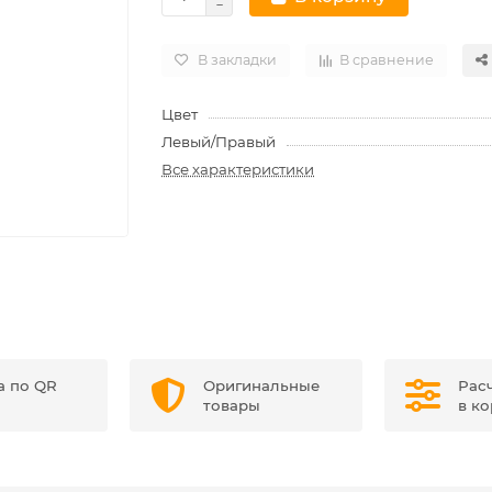
В закладки
В сравнение
Цвет
Левый/Правый
Все характеристики
а по QR
Оригинальные
Рас
товары
в к