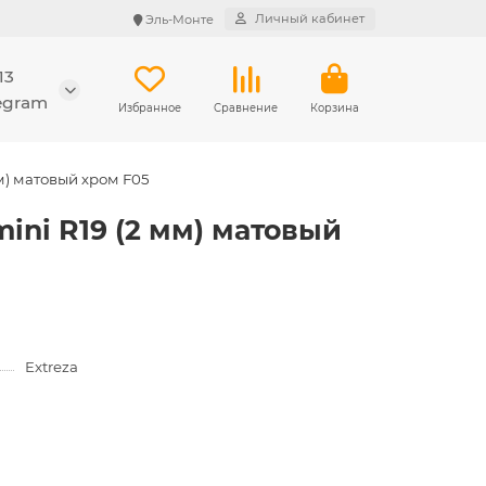
Личный кабинет
Эль-Монте
13
legram
Избранное
Сравнение
Корзина
мм) матовый хром F05
mini R19 (2 мм) матовый
Extreza