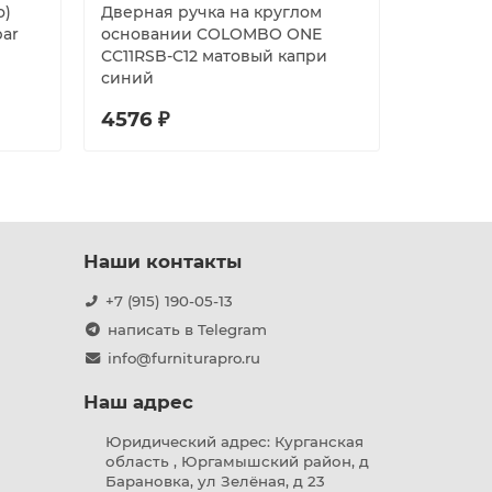
о)
Дверная ручка на круглом
Дверная
bar
основании COLOMBO ONE
основании
CC11RSB-C12 матовый капри
FARFALL
синий
латунь
4576 ₽
7644 ₽
Наши контакты
+7 (915) 190-05-13
написать в Telegram
info@furniturapro.ru
Наш адрес
Юридический адрес: Курганская
область , Юргамышский район, д
Барановка, ул Зелёная, д 23