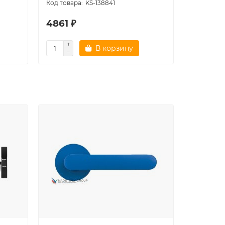
KS-138841
4861 ₽
7172 ₽
В корзину