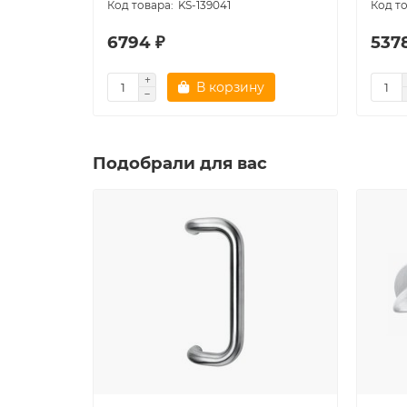
KS-139041
6794 ₽
537
В корзину
Подобрали для вас