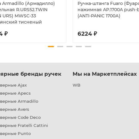
а Armadillo (Армадилло)
Ручка-штанга Fuaro (Фуар
ельная R.URS52.TWIN
нажимная AP.1700A push-
N URS) MWSC-33
(ANTI-PANIC 1700А)
ьянский тисненый
4 ₽
6224 ₽
ярные бренды ручек
Мы на Маркетплейсах
верные Ajax
WB
дверные Apecs
верные Armadillo
верные Avers
дверные Code Deco
верные Fratelli Cattini
дверные Punto