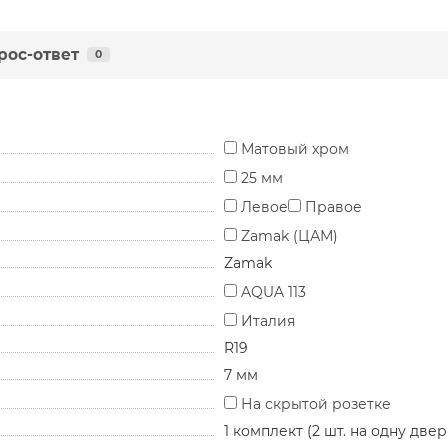
рос-ответ
0
Матовый хром
25 мм
Левое
Правое
Zamak (ЦАМ)
Zamak
AQUA 113
Италия
R19
7 мм
На скрытой розетке
1 комплект (2 шт. на одну двер