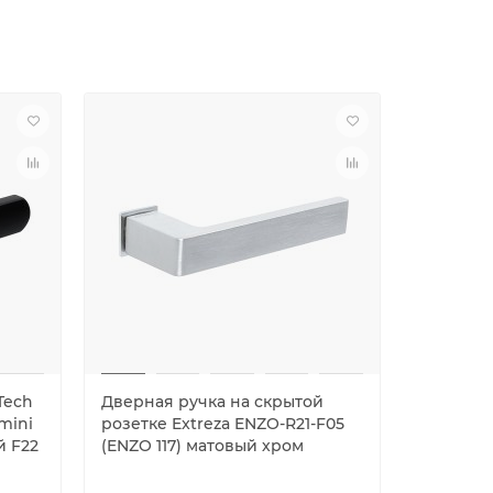
Tech
Дверная ручка на скрытой
Дверная 
mini
розетке Extreza ENZO-R21-F05
R19-F03 
й F22
(ENZO 117) матовый хром
основан
бронза