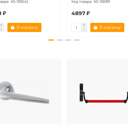
KS-139042
KS-138991
8 ₽
4897 ₽
В корзину
В корзину