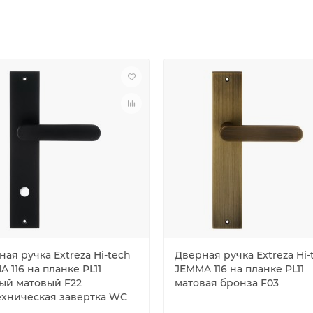
ая ручка Extreza Hi-tech
Дверная ручка Extreza Hi-
 116 на планке PL11
JEMMA 116 на планке PL11
ый матовый F22
матовая бронза F03
ехническая завертка WC