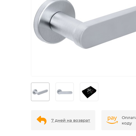
Оплат
7 дней на возврат
коду