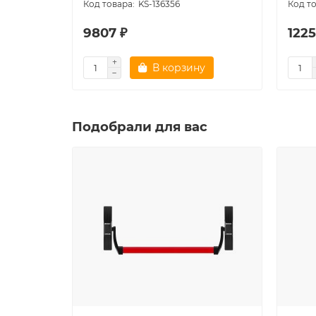
KS-136356
9807 ₽
1225
В корзину
Подобрали для вас