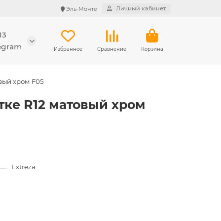
Личный кабинет
Эль-Монте
13
legram
Избранное
Сравнение
Корзина
овый хром F05
етке R12 матовый хром
Extreza