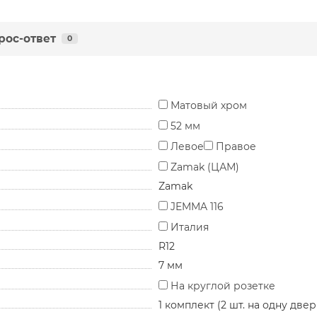
рос-ответ
0
Матовый хром
52 мм
Левое
Правое
Zamak (ЦАМ)
Zamak
JEMMA 116
Италия
R12
7 мм
На круглой розетке
1 комплект (2 шт. на одну двер