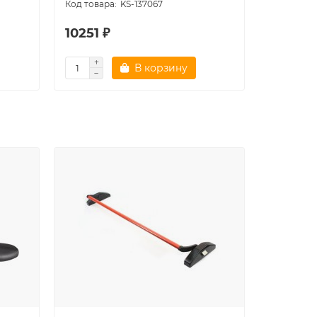
KS-137067
10251 ₽
11251 ₽
В корзину