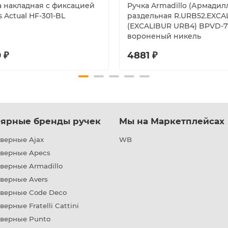
а накладная с фиксацией
Ручка Armadillo (Армадил
 Actual HF-301-BL
раздельная R.URB52.EXCA
(EXCALIBUR URB4) BPVD-7
вороненый никель
 ₽
4881 ₽
ярные бренды ручек
Мы на Маркетплейсах
верные Ajax
WB
дверные Apecs
верные Armadillo
верные Avers
дверные Code Deco
верные Fratelli Cattini
дверные Punto