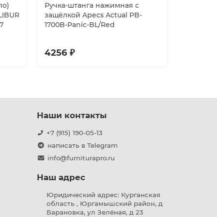
ло)
Ручка-штанга нажимная с
Ручка-ск
LIBUR
защёлкой Apecs Actual PB-
PULL.PH3
7
1700B-Panic-BL/Red
45-32/60
4256 ₽
4268 ₽
Наши контакты
+7 (915) 190-05-13
написать в Telegram
info@furniturapro.ru
Наш адрес
Юридический адрес: Курганская
область , Юргамышский район, д
Барановка, ул Зелёная, д 23