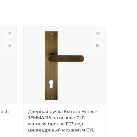
tech
Дверная ручка Extreza Hi-tech
Дверная 
JEMMA 116 на планке PL11
JEMMA 11
матовая бронза F03 под
матовая 
цилиндровый механизм CYL