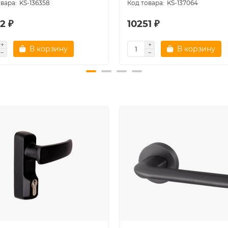
KS-136358
KS-137064
2 ₽
10251 ₽
В корзину
В корзину