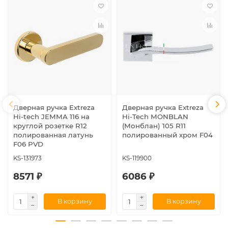
Дверная ручка Extreza
Дверная ручка Extreza
Hi-tech JEMMA 116 на
Hi-Tech MONBLAN
круглой розетке R12
(Монблан) 105 R11
полированная латунь
полированный хром F04
F06 PVD
KS-131973
KS-119900
8571 ₽
6086 ₽
В корзину
В корзину