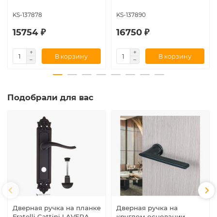
KS-137878
KS-137890
15754 ₽
16750 ₽
В корзину
В корзину
Подобрали для вас
Дверная ручка на планке
Дверная ручка на
Fratelli Cattini LAVERA
круглом основании