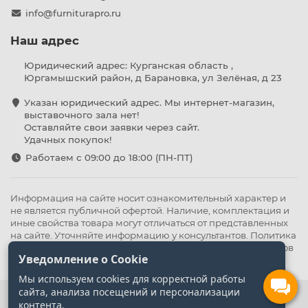
info@furniturapro.ru
Наш адрес
Юридический адрес: Курганская область ,
Юргамышский район, д Барановка, ул Зелёная, д 23
Указан юридический адрес. Мы интернет-магазин,
выставочного зала нет!
Оставляйте свои заявки через сайт.
Удачных покупок!
Работаем с 09:00 до 18:00 (ПН-ПТ)
Информация на сайте носит ознакомительный характер и
не является публичной офертой. Наличие, комплектация и
иные свойства товара могут отличаться от представленных
на сайте. Уточняйте информацию у консультантов.
Политика
конфиденциальности
.
Оферта
,
Политика обработки файлов
Уведомление о Cookie
cookie
Мы используем cookies для корректной работы
сайта, анализа посещений и персонализации
контента.