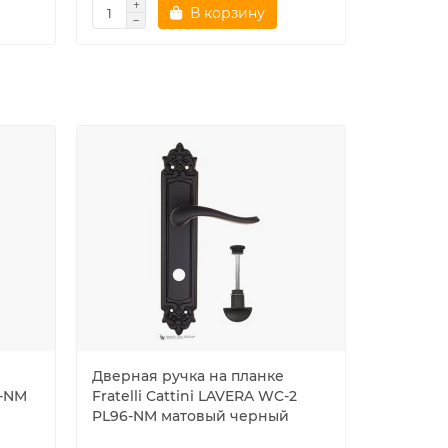
В корзину
Дверная ручка на планке
Дверная
P-NM
Fratelli Cattini LAVERA WC-2
основани
PL96-NM матовый черный
D1-OLV 