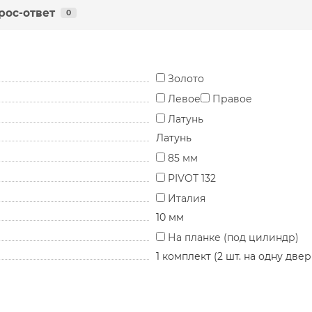
рос-ответ
0
Золото
Левое
Правое
Латунь
Латунь
85 мм
PIVOT 132
Италия
10 мм
На планке (под цилиндр)
1 комплект (2 шт. на одну двер