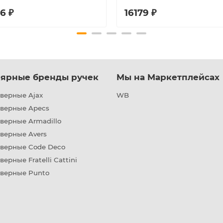
6 ₽
16179 ₽
ярные бренды ручек
Мы на Маркетплейсах
верные Ajax
WB
дверные Apecs
верные Armadillo
верные Avers
дверные Code Deco
верные Fratelli Cattini
дверные Punto