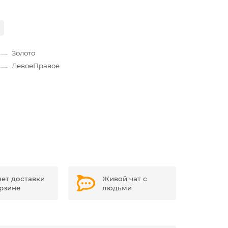
Золото
Левое
Правое
чет доставки
Живой чат с
орзине
людьми