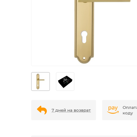
Оплат
7 дней на возврат
коду