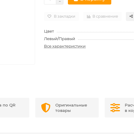
В закладки
В сравнение
Цвет
Левый/Правый
Все характеристики
а по QR
Оригинальные
Рас
товары
в к