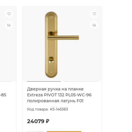
Дверная ручка на планке
Дверная
-85
Extreza PIVOT 132 PL05-WC-96
Extreza 
полированная латунь F01
бронза 
KS-146383
24079 ₽
21965 