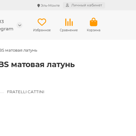
Личный кабинет
Эль-Монте
13
legram
Избранное
Сравнение
Корзина
BS матовая латунь
-BS матовая латунь
FRATELLI CATTINI