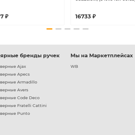
7 ₽
16733 ₽
ярные бренды ручек
Мы на Маркетплейсах
верные Ajax
WB
дверные Apecs
верные Armadillo
верные Avers
дверные Code Deco
верные Fratelli Cattini
дверные Punto