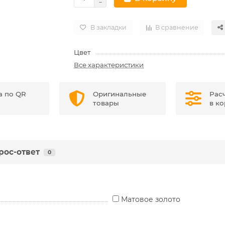
В закладки
В сравнение
Цвет
Все характеристики
а по QR
Оригинальные
Рас
товары
в к
рос-ответ
0
Матовое золото