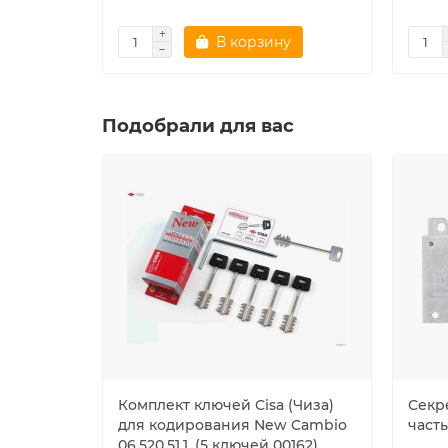
В корзину
Подобрали для вас
Комплект ключей Cisa (Чиза)
Секр
для кодирования New Cambio
часть
06.520.51.1, (5 ключей 00162)