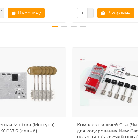
В корзину
В корзину
етная Mottura (Моттура)
Комплект ключей Cisa (Чи
 91.057 S (левый)
для кодирования New Ca
06.520.61.1, (5 ключей 00163