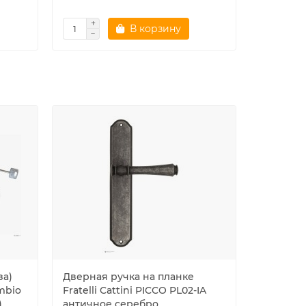
В корзину
за)
Дверная ручка на планке
Секретна
mbio
Fratelli Cattini PICCO PL02-IA
часть 91
)
античное серебро