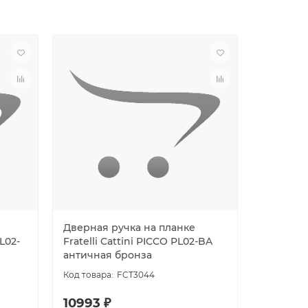
Дверная ручка на планке
Дверная
PL02-
Fratelli Cattini PICCO PL02-BA
Fratelli 
античная бронза
PL02-BA
FCT3044
10993 ₽
12409 