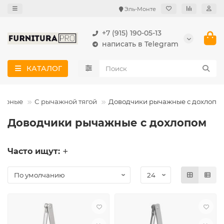
Эль-Монте
+7 (915) 190-05-13
написать в Telegram
КАТАЛОГ
верные
С рычажной тягой
Доводчики рычажные с дохлопо
Доводчики рычажные с дохлопом
Часто ищут: