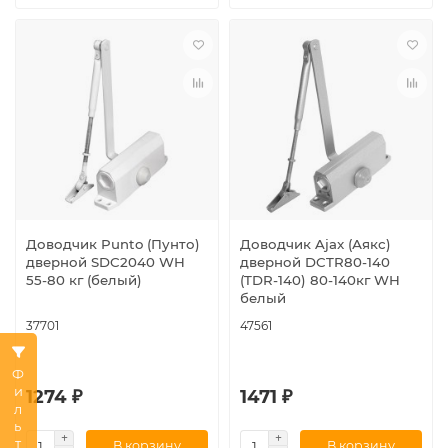
Доводчик Punto (Пунто)
Доводчик Ajax (Аякс)
дверной SDC2040 WH
дверной DCTR80-140
55-80 кг (белый)
(TDR-140) 80-140кг WH
белый
37701
47561
Фильтр
1274 ₽
1471 ₽
В корзину
В корзину