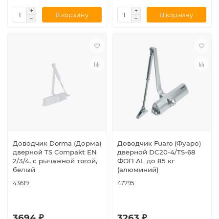
В корзину
В корзину
Доводчик Dorma (Дорма)
Доводчик Fuaro (Фуаро)
дверной TS Compakt EN
дверной DC20-4/TS-68
2/3/4, с рычажной тягой,
ФОП AL до 85 кг
белый
(алюминий)
43619
47795
3694 ₽
3263 ₽