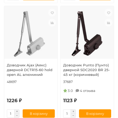
Доводчик Ajax (Аякс)
Доводчик Punto (Пунто)
дверной DCTR15-60 hold
дверной SDC2020 BR 25-
open AL алюминий
45 кг (коричневый)
48697
37687
3.0
4 отзыва
1226 ₽
1123 ₽
В корзину
В корзину