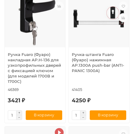
Ручка Fuaro (Фуаро)
Ручка-штанга Fuaro
накладная AP.H-136 для
(Фуаро) нажимная
узкопрофильных дверей
AP.1300A push-bar (ANTI-
с фиксацией ключом
PANIC 1300А)
(для моделей 1700В и
1700С)
46369
41405
3421 ₽
4250 ₽
В корзину
В корзину