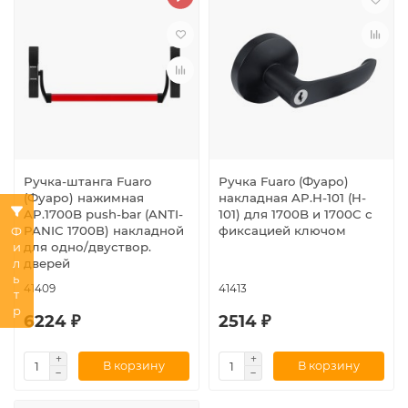
Ручка-штанга Fuaro
Ручка Fuaro (Фуаро)
(Фуаро) нажимная
накладная AP.H-101 (H-
AP.1700B push-bar (ANTI-
101) для 1700B и 1700C с
PANIC 1700В) накладной
фиксацией ключом
Фильтр
для одно/двуствор.
дверей
41409
41413
6224 ₽
2514 ₽
В корзину
В корзину