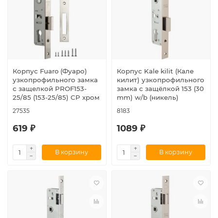
Корпус Fuaro (Фуаро)
Корпус Kale kilit (Кале
узкопрофильного замка
килит) узкопрофильного
с защелкой PROF153-
замка с защёлкой 153 (30
25/85 (153-25/85) CP хром
mm) w/b (никель)
27535
8183
619 ₽
1089 ₽
В корзину
В корзину