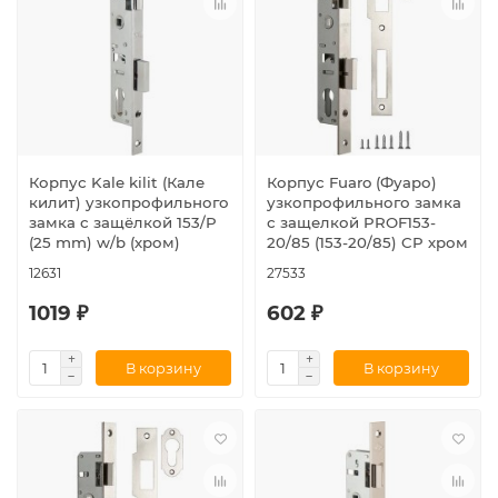
Корпус Kale kilit (Кале
Корпус Fuaro (Фуаро)
килит) узкопрофильного
узкопрофильного замка
замка с защёлкой 153/P
с защелкой PROF153-
(25 mm) w/b (хром)
20/85 (153-20/85) CP хром
12631
27533
1019 ₽
602 ₽
В корзину
В корзину