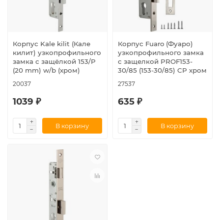
Корпус Kale kilit (Кале
Корпус Fuaro (Фуаро)
килит) узкопрофильного
узкопрофильного замка
замка с защёлкой 153/P
с защелкой PROF153-
(20 mm) w/b (хром)
30/85 (153-30/85) CP хром
20037
27537
1039 ₽
635 ₽
В корзину
В корзину