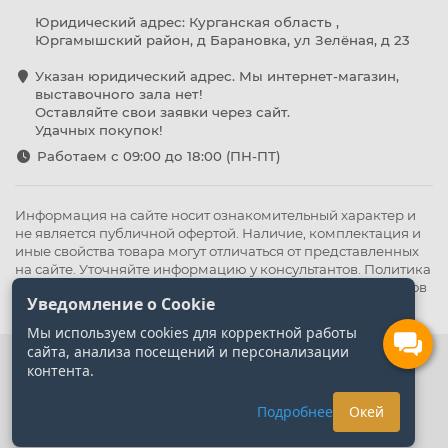
Юридический адрес: Курганская область ,
Юргамышский район, д Барановка, ул Зелёная, д 23
Указан юридический адрес. Мы интернет-магазин,
выставочного зала нет!
Оставляйте свои заявки через сайт.
Удачных покупок!
Работаем с 09:00 до 18:00 (ПН-ПТ)
Информация на сайте носит ознакомительный характер и
не является публичной офертой. Наличие, комплектация и
иные свойства товара могут отличаться от представленных
на сайте. Уточняйте информацию у консультантов.
Политика
конфиденциальности
.
Оферта
,
Политика обработки файлов
Уведомление о Cookie
cookie
Мы используем cookies для корректной работы
сайта, анализа посещений и персонализации
контента.
Подробнее
Окей