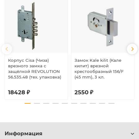
Корпус Cisa (Чиза)
Замок Kale kilit (Кале
врезного замка с
килит) врезной
защёлкой REVOLUTION
крестообразный 156/F
56.535.48 (тех. упаковка)
(45 mm), 3 кл.
18428 ₽
2550 ₽
Информация