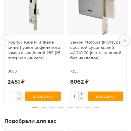
Корпус Kale kilit (Кале
Замок Mottura (Моттура)
килит) узкопрофильного
врезной сувальдный
замка с защёлкой 253 (25
40.701.70 (с отв. планкой,
mm) w/b (никель)
без накладок)
8089
7355
2451 ₽
8062 ₽
В корзину
В корзину
Подобрали для вас