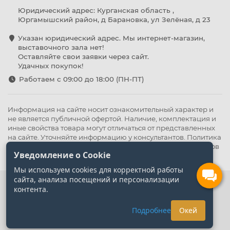
Юридический адрес: Курганская область ,
Юргамышский район, д Барановка, ул Зелёная, д 23
Указан юридический адрес. Мы интернет-магазин,
выставочного зала нет!
Оставляйте свои заявки через сайт.
Удачных покупок!
Работаем с 09:00 до 18:00 (ПН-ПТ)
Информация на сайте носит ознакомительный характер и
не является публичной офертой. Наличие, комплектация и
иные свойства товара могут отличаться от представленных
на сайте. Уточняйте информацию у консультантов.
Политика
конфиденциальности
.
Оферта
,
Политика обработки файлов
Уведомление о Cookie
cookie
Мы используем cookies для корректной работы
сайта, анализа посещений и персонализации
контента.
Подробнее
Окей