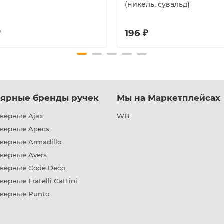
(никель, сувальд)
₽
196 ₽
ярные бренды ручек
Мы на Маркетплейсах
верные Ajax
WB
дверные Apecs
верные Armadillo
верные Avers
дверные Code Deco
верные Fratelli Cattini
дверные Punto