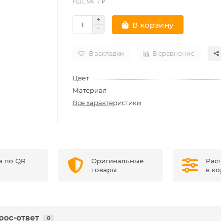
НДС 5%: 7 ₽
В корзину
В закладки
В сравнение
Цвет
Материал
Все характеристики
а по QR
Оригинальные
Рас
товары
в к
рос-ответ
0