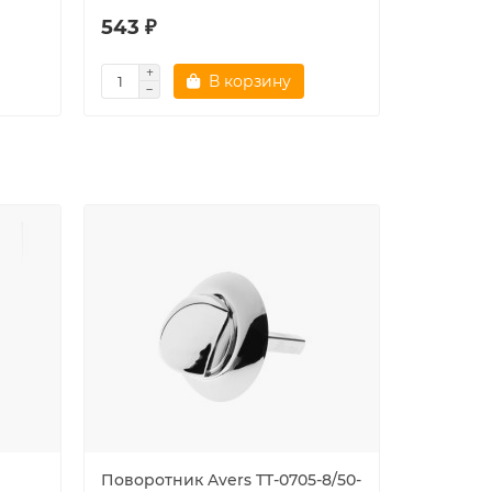
543 ₽
1502 ₽
В корзину
Поворотник Avers TT-0705-8/50-
Накладк