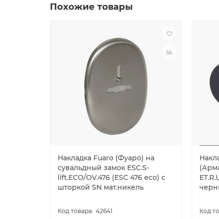
Похожие товары
Накладка Fuaro (Фуаро) на
Накла
сувальдный замок ESC.S-
(Арм
lift.ECO/OV.476 (ESC 476 eco) с
ET.R.
шторкой SN мат.никель
черн
42641