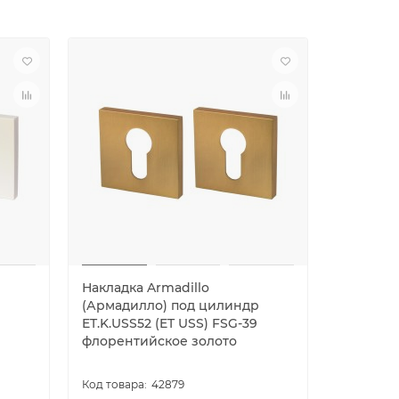
Накладка Armadillo
Ручка Ar
р
(Армадилло) под цилиндр
поворот
ET.K.USS52 (ET USS) FSG-39
BOLT BK
флорентийское золото
42879