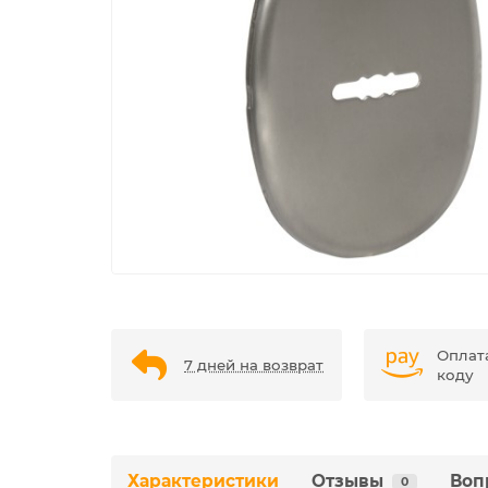
Оплат
7 дней на возврат
коду
Характеристики
Отзывы
Воп
0