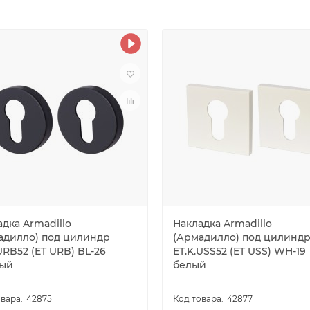
дка Armadillo
Накладка Armadillo
адилло) под цилиндр
(Армадилло) под цилинд
URB52 (ET URB) BL-26
ET.K.USS52 (ET USS) WH-19
ый
белый
42875
42877