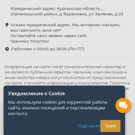
Юридический адрес: Курганская область ,
Юргамышский район, д Барановка, ул Зелёная, д 23
Указан юридический адрес. Мы интернет-магазин,
выставочного зала нет!
Оставляйте свои заявки через сайт.
Удачных покупок!
Работаем с 09:00 до 18:00 (ПН-ПТ)
Информация на сайте носит ознакомительный характер и
не является публичной офертой. Наличие, комплектация и
иные свойства товара могут отличаться от представленных
на сайте. Уточняйте информацию у консультантов.
Политика
конфиденциальности
.
Оферта
,
Политика обработки файлов
Уведомление о Cookie
cookie
Мы используем cookies для корректной работы
сайта, анализа посещений и персонализации
контента.
Подробнее
Окей