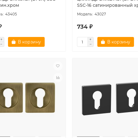
тин.хром
SSC-16 сатинированный х
43405
43027
₽
734 ₽
В корзину
В корзину