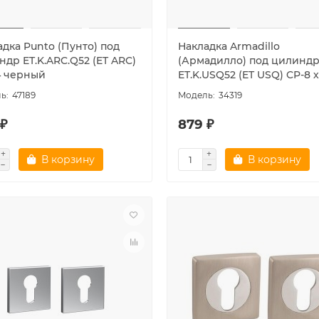
дка Punto (Пунто) под
Накладка Armadillo
др ET.K.ARC.Q52 (ET ARC)
(Армадилло) под цилинд
4 черный
ET.K.USQ52 (ET USQ) CP-8 
47189
34319
 ₽
879 ₽
В корзину
В корзину