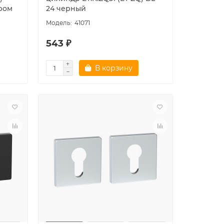
ром
24 черный
41071
543 ₽
В корзину