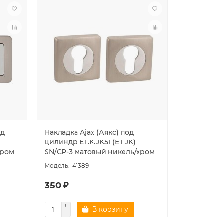
од
Накладка Ajax (Аякс) под
)
цилиндр ET.K.JK51 (ET JK)
хром
SN/CP-3 матовый никель/хром
41389
350 ₽
В корзину