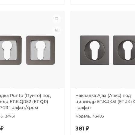
дка Punto (Пунто) под
Накладка Ajax (Аякс) под
др ET.K.QR52 (ET QR)
цилиндр ET.K.JK51 (ET JK) 
P-23 графит/хром
графит
34761
43403
 ₽
381 ₽