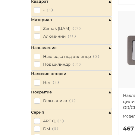
Квадрат
Хром
9
Черный
-
11
5
Материал
Zamak (ЦАМ)
57
Алюминий
11
Назначение
Накладка под цилиндр
5
Под цилиндр
63
Наличие шторки
Нет
7
Покрытие
Накла
Гальваника
цилин
1
GR/C
Серия
ARC.Q
6
467
DM
5