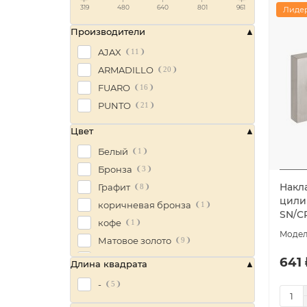
319
480
640
801
961
Лидер
Производители
AJAX
11
ARMADILLO
20
FUARO
16
PUNTO
21
Цвет
Белый
1
Бронза
3
Накла
Графит
8
цили
коричневая бронза
1
SN/C
кофе
1
Матовое золото
9
Матовый никель
12
641 
Длина квадрата
Матовый хром
11
-
5
Медь
2