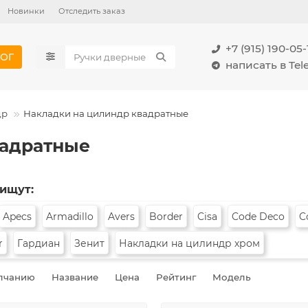
Новинки
Отследить заказ
+7 (915) 190-05-
ОГ
написать в Te
др
Накладки на цилиндр квадратные
вадратные
 ищут:
Apecs
Armadillo
Avers
Border
Cisa
Code Deco
C
r
Гардиан
Зенит
Накладки на цилиндр хром
лчанию
Название
Цена
Рейтинг
Модель