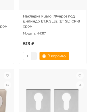
Накладка Fuaro (Фуаро) под
р
цилиндр ET.K.SL52 (ET SL) CP-8
хром
хром
44317
513 ₽
В корзину