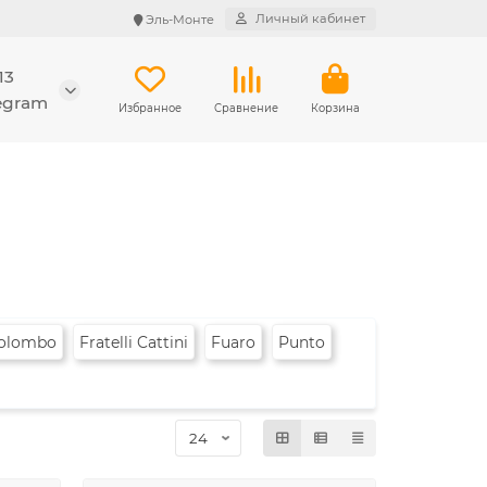
Личный кабинет
Эль-Монте
13
legram
Избранное
Сравнение
Корзина
olombo
Fratelli Cattini
Fuaro
Punto