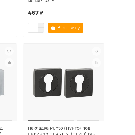
33119
467 ₽
В корзину
од
Накладка Punto (Пунто) под
)
цилиндр ET.K.ZQ51 (ET ZQ) BL-