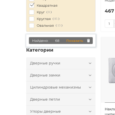
Квадратная
467
Круг
8
Круглая
85
Овальная
13
Прямоугольная
8
Найдено:
68
Показать
Категории
Дверные ручки
Дверные замки
Цилиндровые механизмы
Дверные петли
Накла
Упоры дверные
цилин