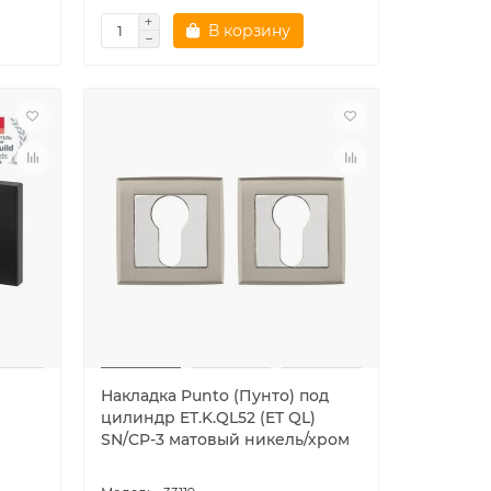
В корзину
Накладка Punto (Пунто) под
р
цилиндр ET.K.QL52 (ET QL)
SN/CP-3 матовый никель/хром