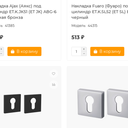
дка Ajax (Аякс) под
Накладка Fuaro (Фуаро) п
др ET.K.JK51 (ET JK) ABG-6
цилиндр ET.K.SL52 (ET SL) 
ная бронза
черный
41385
44315
 ₽
513 ₽
В корзину
В корзину