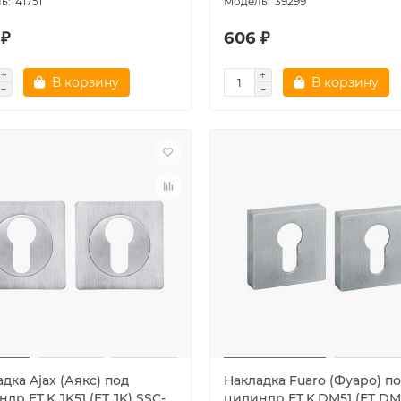
41751
39299
 ₽
606 ₽
В корзину
В корзину
дка Ajax (Аякс) под
Накладка Fuaro (Фуаро) п
др ET.K.JK51 (ET JK) SSC-
цилиндр ET.K.DM51 (ET DM