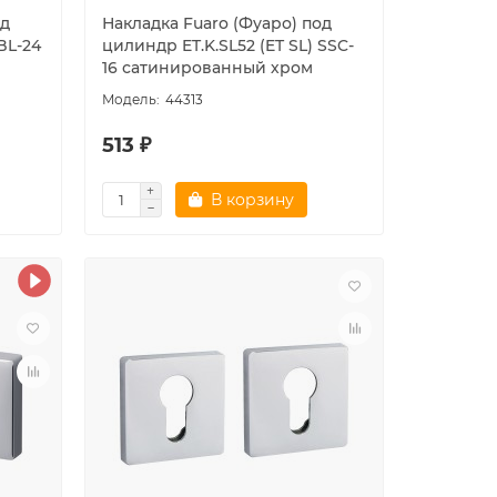
од
Накладка Fuaro (Фуаро) под
BL-24
цилиндр ET.K.SL52 (ET SL) SSC-
16 сатинированный хром
44313
513 ₽
В корзину