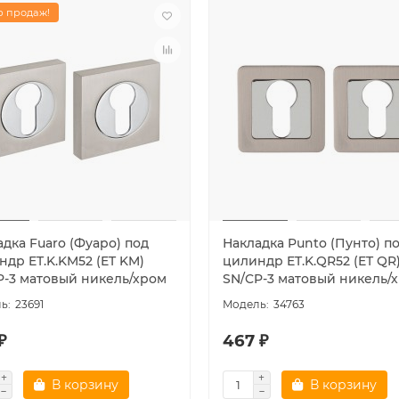
 продаж!
дка Fuaro (Фуаро) под
Накладка Punto (Пунто) п
ндр ET.K.KM52 (ET KM)
цилиндр ET.K.QR52 (ET QR
P-3 матовый никель/хром
SN/CP-3 матовый никель/
23691
34763
₽
467 ₽
В корзину
В корзину