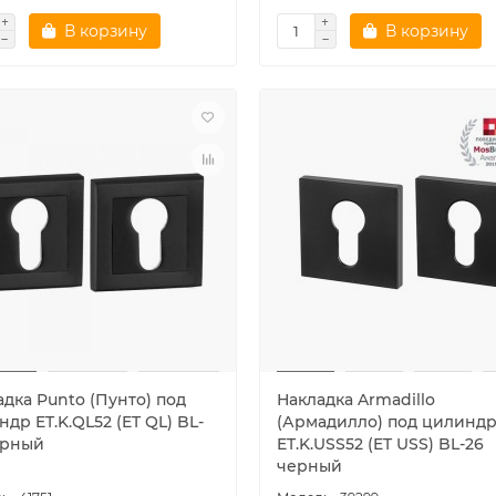
В корзину
В корзину
дка Punto (Пунто) под
Накладка Armadillo
др ET.K.QL52 (ET QL) BL-
(Армадилло) под цилинд
ерный
ET.K.USS52 (ET USS) BL-26
черный