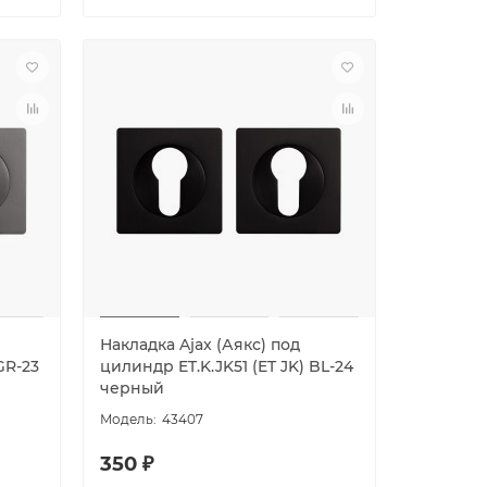
Накладка Ajax (Аякс) под
GR-23
цилиндр ET.K.JK51 (ET JK) BL-24
черный
43407
350 ₽