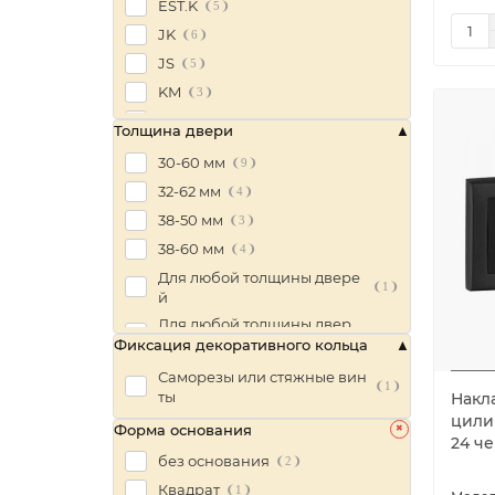
EST.K
5
JK
6
JS
5
KM
3
QL
5
Толщина двери
QR
2
30-60 мм
9
SL
5
32-62 мм
4
SQ
3
38-50 мм
3
Urban
4
38-60 мм
4
Urban SLIM
9
Для любой толщины двере
1
YUMMY
4
й
ZL
3
Для любой толщины двер
15
и
Фиксация декоративного кольца
ZQ
3
от 30 мм
27
Саморезы или стяжные вин
1
ты
Накла
от 35 мм
5
цилин
Форма основания
24 ч
без основания
2
Квадрат
1