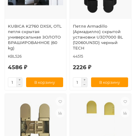
KUBICA K2760 DXSX, OTL
Петля Armadillo
петля скрытая
(Армадилло) скрытой
универсальная ЗОЛОТО
установки U3D7000 BL
БРАШИРОВАННОЕ (60
(12060UN3D) черный
kg)
TECH
KBL526
44515
4586 ₽
2226 ₽
В корзину
В корзину