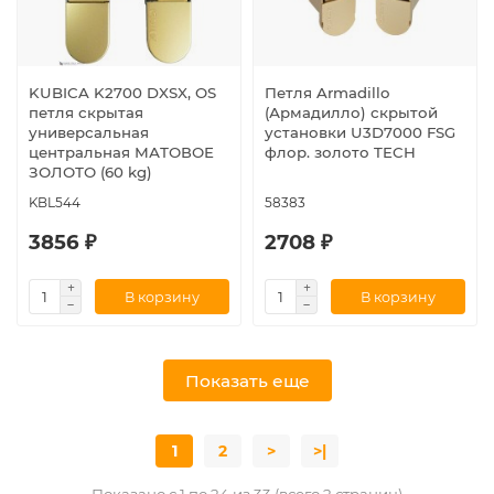
KUBICA K2700 DXSX, OS
Петля Armadillo
петля скрытая
(Армадилло) скрытой
универсальная
установки U3D7000 FSG
центральная МАТОВОЕ
флор. золото TECH
ЗОЛОТО (60 kg)
KBL544
58383
3856 ₽
2708 ₽
В корзину
В корзину
Показать еще
1
2
>
>|