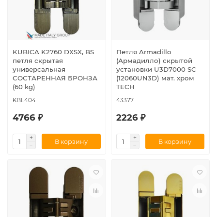
KUBICA K2760 DXSX, BS
Петля Armadillo
петля скрытая
(Армадилло) скрытой
универсальная
установки U3D7000 SC
СОСТАРЕННАЯ БРОНЗА
(12060UN3D) мат. хром
(60 kg)
TECH
KBL404
43377
4766 ₽
2226 ₽
В корзину
В корзину