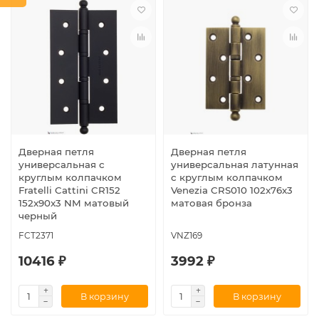
Дверная петля
Дверная петля
универсальная с
универсальная латунная
круглым колпачком
с круглым колпачком
Fratelli Cattini CR152
Venezia CRS010 102x76x3
152x90x3 NM матовый
матовая бронза
черный
FCT2371
VNZ169
10416 ₽
3992 ₽
В корзину
В корзину