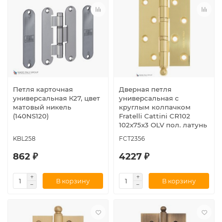
Петля карточная
Дверная петля
универсальная К27, цвет
универсальная с
матовый никель
круглым колпачком
(140NS120)
Fratelli Cattini CR102
102x75x3 OLV пол. латунь
KBL258
FCT2356
862 ₽
4227 ₽
В корзину
В корзину