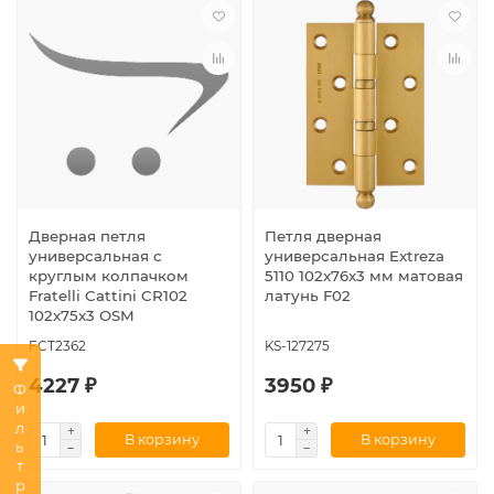
Дверная петля
Петля дверная
универсальная с
универсальная Extreza
круглым колпачком
5110 102x76x3 мм матовая
Fratelli Cattini CR102
латунь F02
102x75x3 OSM
FCT2362
KS-127275
4227 ₽
3950 ₽
Фильтр
В корзину
В корзину