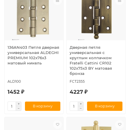
136AN403 Петля дверная
Дверная петля
универсальная ALDEGHI
универсальная с
PREMIUM 102x76x3
круглым колпачком
матовый никель
Fratelli Cattini CR102
102x75x3 BY матовая
бронза
ALD100
FCT2355
1452 ₽
4227 ₽
В корзину
В корзину