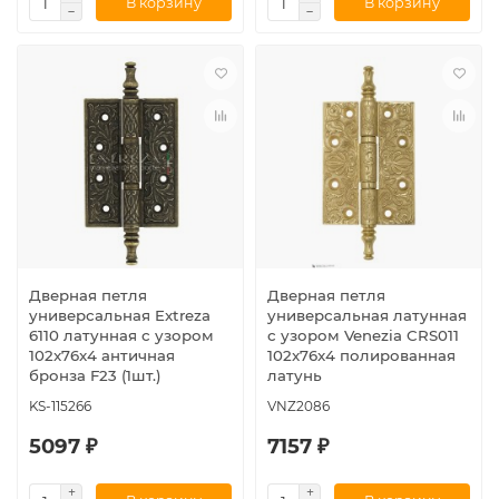
В корзину
В корзину
Дверная петля
Дверная петля
универсальная Extreza
универсальная латунная
6110 латунная с узором
с узором Venezia CRS011
102x76x4 античная
102x76x4 полированная
бронза F23 (1шт.)
латунь
KS-115266
VNZ2086
5097 ₽
7157 ₽