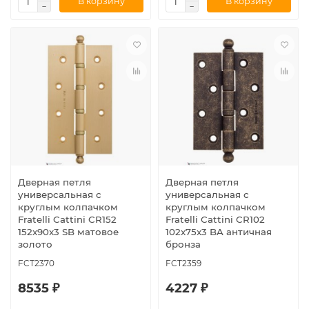
В корзину
В корзину
Дверная петля
Дверная петля
универсальная с
универсальная с
круглым колпачком
круглым колпачком
Fratelli Cattini CR152
Fratelli Cattini CR102
152x90x3 SB матовое
102x75x3 BA античная
золото
бронза
FCT2370
FCT2359
8535 ₽
4227 ₽