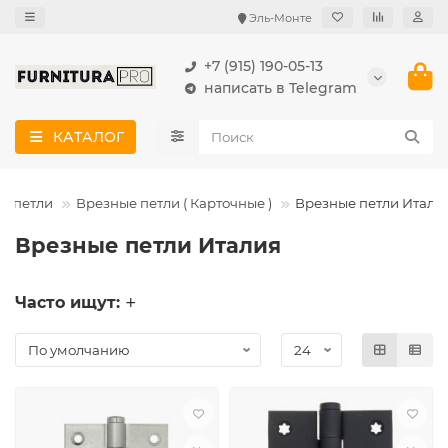
Эль-Монте
+7 (915) 190-05-13
написать в Telegram
КАТАЛОГ
е петли
Врезные петли ( Карточные )
Врезные петли Итали
Врезные петли Италия
Часто ищут: