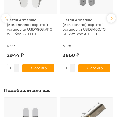
Петля Armadillo
Петля Armadillo
(Армадилло) скрытой
(Армадилло) скрытой
установки U3D7803.VPG
установки U3D3400.TG
WH белый TECH
SC мат. хром TECH
62013
61225
2944 ₽
3860 ₽
В корзину
В корзину
Подобрали для вас