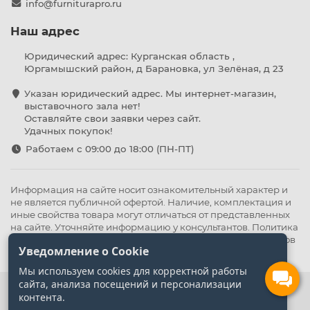
info@furniturapro.ru
Наш адрес
Юридический адрес: Курганская область ,
Юргамышский район, д Барановка, ул Зелёная, д 23
Указан юридический адрес. Мы интернет-магазин,
выставочного зала нет!
Оставляйте свои заявки через сайт.
Удачных покупок!
Работаем с 09:00 до 18:00 (ПН-ПТ)
Информация на сайте носит ознакомительный характер и
не является публичной офертой. Наличие, комплектация и
иные свойства товара могут отличаться от представленных
на сайте. Уточняйте информацию у консультантов.
Политика
конфиденциальности
.
Оферта
,
Политика обработки файлов
Уведомление о Cookie
cookie
Мы используем cookies для корректной работы
сайта, анализа посещений и персонализации
контента.