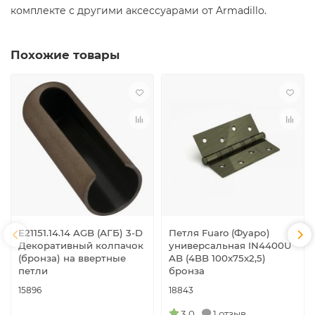
комплекте с другими аксессуарами от Armadillo.
Похожие товары
E21151.14.14 AGB (АГБ) 3-D
Петля Fuaro (Фуаро)
Декоративный колпачок
универсальная IN4400U
(бронза) на ввертные
AB (4BB 100x75x2,5)
петли
бронза
15896
18843
3.0
1 отзыв