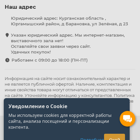
Наш адрес
Юридический адрес: Курганская область ,
Юргамышский район, д Барановка, ул Зелёная, д 23
Указан юридический адрес. Мы интернет-магазин,
выставочного зала нет!
Оставляйте свои заявки через сайт.
Удачных покупок!
Работаем с 09:00 до 18:00 (ПН-ПТ)
Информация на сайте носит ознакомительный характер и
не является публичной офертой. Наличие, комплектация и
иные свойства товара могут отличаться от представленных
на сайте. Уточняйте информацию у консультантов.
Политика
конфиденциальности
.
Оферта
,
Политика обработки файлов
Уведомление о Cookie
cookie
Мы используем cookies для корректной работы
сайта, анализа посещений и персонализации
контента.
Подробнее
Окей