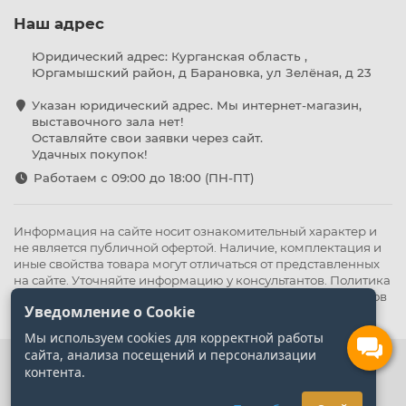
Наш адрес
Юридический адрес: Курганская область ,
Юргамышский район, д Барановка, ул Зелёная, д 23
Указан юридический адрес. Мы интернет-магазин,
выставочного зала нет!
Оставляйте свои заявки через сайт.
Удачных покупок!
Работаем с 09:00 до 18:00 (ПН-ПТ)
Информация на сайте носит ознакомительный характер и
не является публичной офертой. Наличие, комплектация и
иные свойства товара могут отличаться от представленных
на сайте. Уточняйте информацию у консультантов.
Политика
конфиденциальности
.
Оферта
,
Политика обработки файлов
Уведомление о Cookie
cookie
Мы используем cookies для корректной работы
сайта, анализа посещений и персонализации
контента.