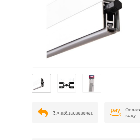
Оплат
7 дней на возврат
коду