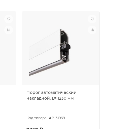
Порог автоматический
Порог а
накладной, L= 1230 мм
430 мм (
AP-31968