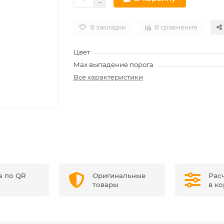
В закладки
В сравнение
Цвет
Max выпадение порога
Все характеристики
а по QR
Оригинальные
Рас
товары
в к