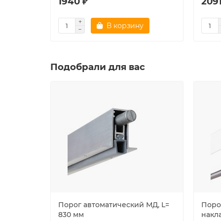
1940 ₽
2091
В корзину
Подобрали для вас
Порог автоматический МД, L=
Поро
830 мм
накла