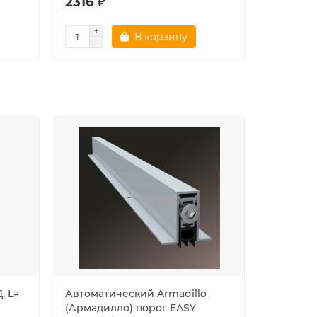
2316 ₽
880 ₽
В корзину
, L=
Автоматический Armadillo
Порог а
(Армадилло) порог EASY
накладно