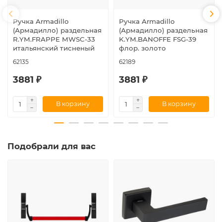
Ручка Armadillo
Ручка Armadillo
(Армадилло) раздельная
(Армадилло) раздельная
R.YM.FRAPPE MWSC-33
K.YM.BANOFFE FSG-39
итальянский тисненый
флор. золото
62135
62189
3881 ₽
3881 ₽
В корзину
В корзину
Подобрали для вас