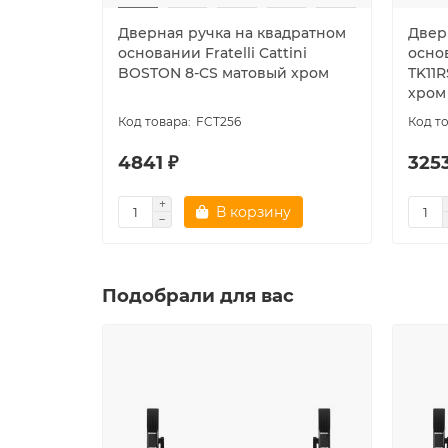
Дверная ручка на квадратном
Двер
основании Fratelli Cattini
осно
BOSTON 8-CS матовый хром
TK11
хром
FCT256
4841 ₽
3253
В корзину
Подобрали для вас