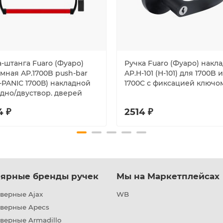
-штанга Fuaro (Фуаро)
Ручка Fuaro (Фуаро) накл
мная AP.1700B push-bar
AP.H-101 (H-101) для 1700B и
-PANIC 1700В) накладной
1700C с фиксацией ключо
одно/двуствор. дверей
4 ₽
2514 ₽
ярные бренды ручек
Мы на Маркетплейсах
верные Ajax
WB
дверные Apecs
верные Armadillo