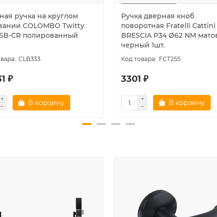
ная ручка на круглом
Ручка дверная кноб
вании COLOMBO Twitty
поворотная Fratelli Cattini
RSB-CR полированный
BRESCIA P34 Ø62 NM мат
черный 1шт.
CLB333
FCT255
1 ₽
3301 ₽
В корзину
В корзину