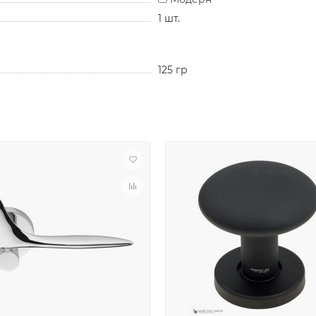
1 шт.
125 гр