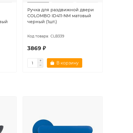
Ручка для раздвижной двери
Дверная
COLOMBO ID411-NM матовый
основании
овый
черный (1шт.)
BOSTON 
CLB339
3869 ₽
4191 ₽
В корзину