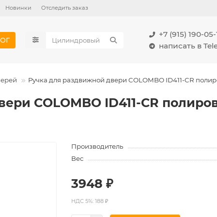
Новинки
Отследить заказ
+7 (915) 190-05-
ОГ
написать в Te
верей
Ручка для раздвижной двери COLOMBO ID411-CR полиро
вери COLOMBO ID411-CR полиров
Производитель
Вес
3948 ₽
НДС 5%: 188 ₽