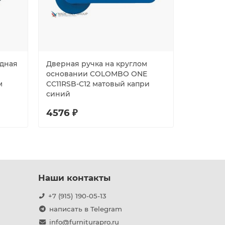
адная
Дверная ручка на круглом
Ручка Fu
основании COLOMBO ONE
раздельн
м
CC11RSB-C12 матовый капри
(Straigh
синий
4576 ₽
2873 ₽
Наши контакты
+7 (915) 190-05-13
написать в Telegram
info@furniturapro.ru