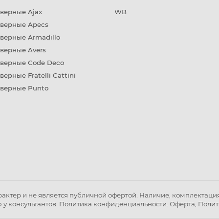
верные Ajax
WB
дверные Apecs
верные Armadillo
верные Avers
дверные Code Deco
верные Fratelli Cattini
дверные Punto
ктер и не является публичной офертой. Наличие, комплектация 
 у консультантов.
Политика конфиденциальности
.
Оферта
,
Полит