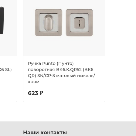
Ручка Punto (Пунто)
Фиксато
6 SL)
поворотная BK6.K.QR52 (BK6
INOX/30
QR) SN/CP-3 матовый никель/
хром
623 ₽
697 ₽
Наши контакты