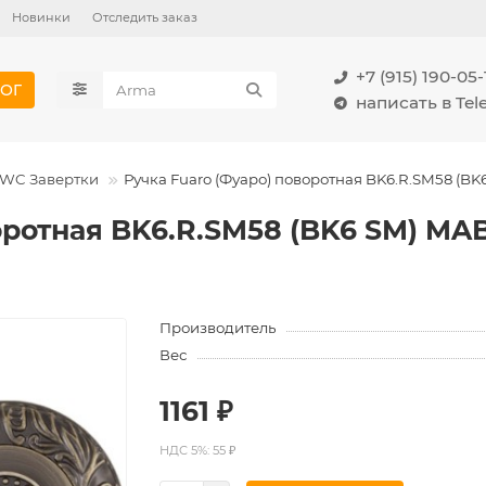
Новинки
Отследить заказ
+7 (915) 190-05-
ОГ
написать в Te
WC Завертки
Ручка Fuaro (Фуаро) поворотная BK6.R.SM58 (B
оротная BK6.R.SM58 (BK6 SM) MA
Производитель
Вес
1161 ₽
НДС 5%: 55 ₽