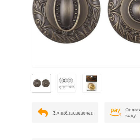
Оплат
7 дней на возврат
коду