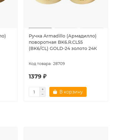
ло)
Ручка Armadillo (Армадилло)
Ручка Fu
поворотная BK6.R.CL55
поворот
(BK6/CL) GOLD-24 золото 24К
(BKW8x7
28709
1379 ₽
351 ₽
В корзину