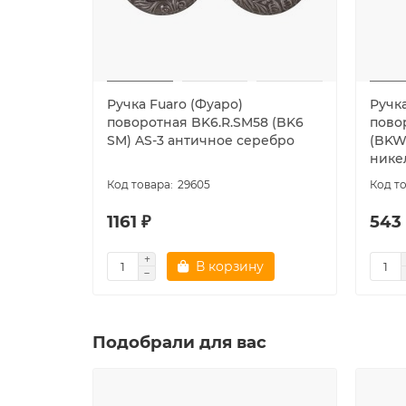
Ручка Fuaro (Фуаро)
Ручка
поворотная BK6.R.SM58 (BK6
пово
SM) AS-3 античное серебро
(BKW
нике
29605
1161 ₽
543
В корзину
Подобрали для вас