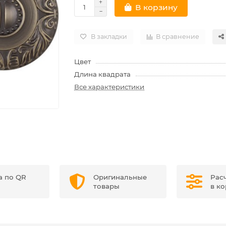
В корзину
В закладки
В сравнение
Цвет
Длина квадрата
Все характеристики
а по QR
Оригинальные
Рас
товары
в к