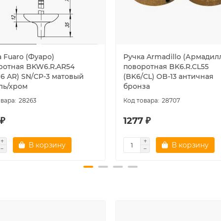
 Fuaro (Фуаро)
Ручка Armadillo (Армадил
ротная BKW6.R.AR54
поворотная BK6.R.CL55
6 AR) SN/CP-3 матовый
(BK6/CL) OB-13 античная
ль/хром
бронза
28263
28707
 ₽
1277 ₽
В корзину
В корзину