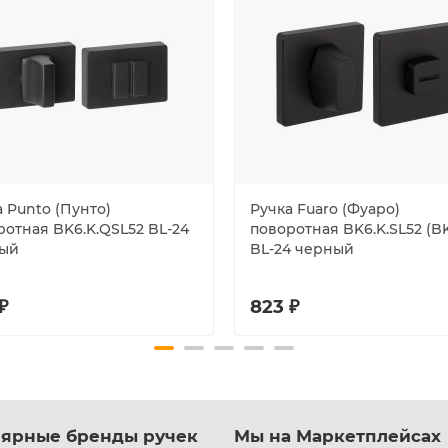
 Punto (Пунто)
Ручка Fuaro (Фуаро)
ротная BK6.K.QSL52 BL-24
поворотная BK6.K.SL52 (BK
ый
BL-24 черный
₽
823 ₽
ярные бренды ручек
Мы на Маркетплейсах