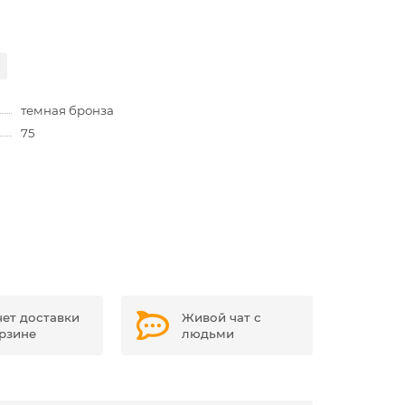
темная бронза
75
чет доставки
Живой чат с
орзине
людьми