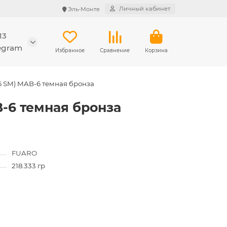
Личный кабинет
Эль-Монте
13
legram
Избранное
Сравнение
Корзина
K6 SM) MAB-6 темная бронза
B-6 темная бронза
FUARO
218.333 гр