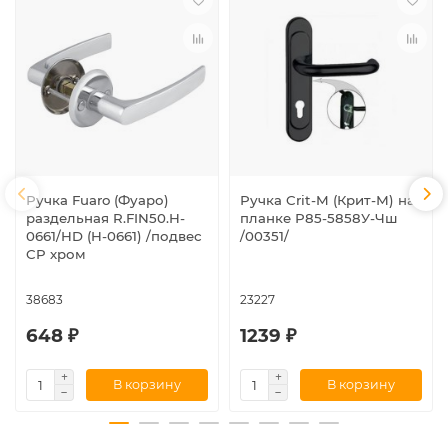
Ручка Fuaro (Фуаро)
Ручка Crit-M (Крит-М) на
раздельная R.FIN50.H-
планке Р85-5858У-Чш
0661/HD (H-0661) /подвес
/00351/
CP хром
38683
23227
648 ₽
1239 ₽
В корзину
В корзину