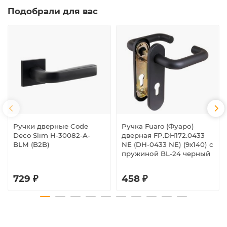
Подобрали для вас
Ручки дверные Code
Ручка Fuaro (Фуаро)
Deco Slim H-30082-A-
дверная FP.DH172.0433
BLM (B2B)
NE (DH-0433 NE) (9x140) с
пружиной BL-24 черный
729 ₽
458 ₽