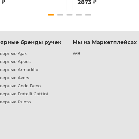
 ₽
2873 ₽
ярные бренды ручек
Мы на Маркетплейсах
верные Ajax
WB
дверные Apecs
верные Armadillo
верные Avers
дверные Code Deco
верные Fratelli Cattini
дверные Punto