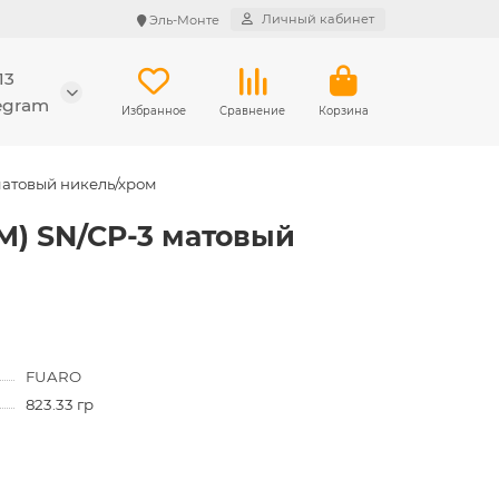
Личный кабинет
Эль-Монте
13
legram
Избранное
Сравнение
Корзина
матовый никель/хром
M) SN/CP-3 матовый
FUARO
823.33 гр