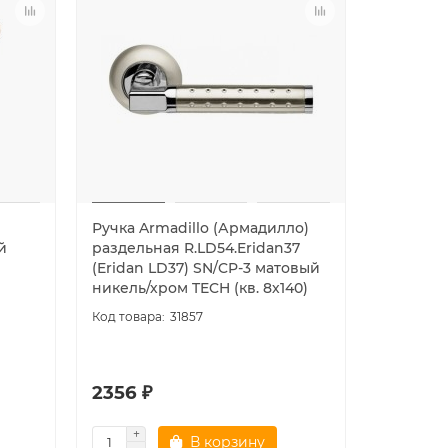
Ручка Armadillo (Армадилло)
Ручка Ar
й
раздельная R.LD54.Eridan37
раздельн
(Eridan LD37) SN/CP-3 матовый
(Libra L
никель/хром TECH (кв. 8х140)
никель/х
31857
2356 ₽
2356 ₽
В корзину