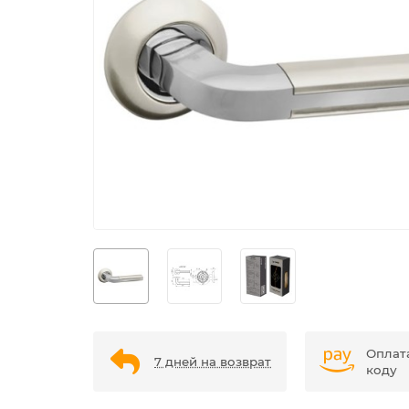
Оплат
7 дней на возврат
коду