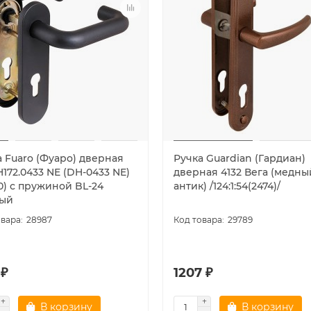
а Fuaro (Фуаро) дверная
Ручка Guardian (Гардиан)
172.0433 NE (DH-0433 NE)
дверная 4132 Вега (медны
0) с пружиной BL-24
антик) /124:1:54(2474)/
ый
28987
29789
 ₽
1207 ₽
В корзину
В корзину