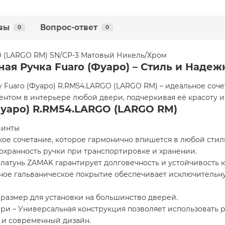
вы
Вопрос-ответ
0
0
GO (LARGO RM) SN/CP-3 Матовый Никель/Хром
ая Ручка Fuaro (Фуаро) – Стиль и Надеж
Fuaro (Фуаро) R.RM54.LARGO (LARGO RM) – идеальное соче
центом в интерьере любой двери, подчеркивая её красоту и
Фуаро) R.RM54.LARGO (LARGO RM)
винты
кое сочетание, которое гармонично впишется в любой стил
сохранность ручки при транспортировке и хранении.
латунь ZAMAK гарантирует долговечность и устойчивость к
ное гальваническое покрытие обеспечивает исключительн
 размер для установки на большинство дверей.
ри – Универсальная конструкция позволяет использовать 
 и современный дизайн.