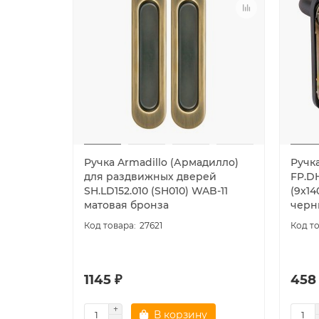
Ручка Armadillo (Армадилло)
Ручк
для раздвижных дверей
FP.DH
SH.LD152.010 (SH010) WAB-11
(9x14
матовая бронза
черн
27621
1145 ₽
458
В корзину