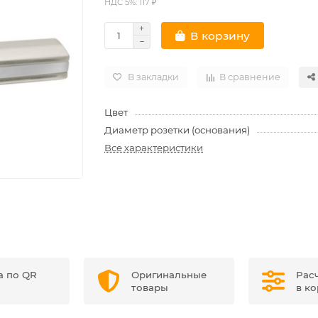
НДС 5%: 117 ₽
В корзину
В закладки
В сравнение
Цвет
Диаметр розетки (основания)
Все характеристики
а по QR
Оригинальные
Рас
товары
в к