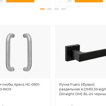
и-скобы Apecs HC-0901-
Ручка Fuaro (Фуаро)
0-INOX
раздельная K.DM51.Straigh
(Straight DM) BL-24 черн