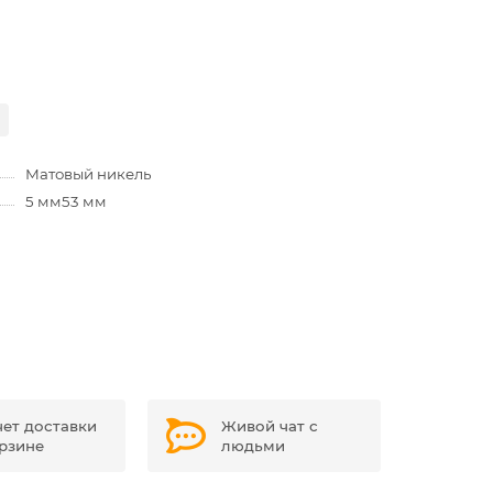
Матовый никель
5 мм
53 мм
чет доставки
Живой чат с
орзине
людьми