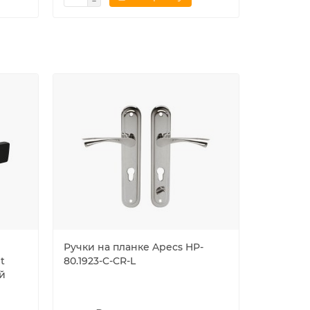
Ручки на планке Apecs HP-
Ручка Ar
t
80.1923-C-CR-L
раздель
ый
(TWIN U
итальян