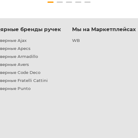
ярные бренды ручек
Мы на Маркетплейсах
верные Ajax
WB
дверные Apecs
верные Armadillo
верные Avers
дверные Code Deco
верные Fratelli Cattini
дверные Punto