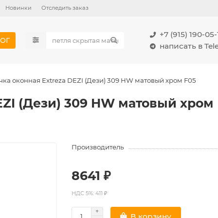
Новинки
Отследить заказ
+7 (915) 190-05-
ОГ
написать в Te
чка оконная Extreza DEZI (Дези) 309 HW матовый хром F05
EZI (Дези) 309 HW матовый хром
Производитель
8641 ₽
НДС 5%: 411 ₽
В корзину