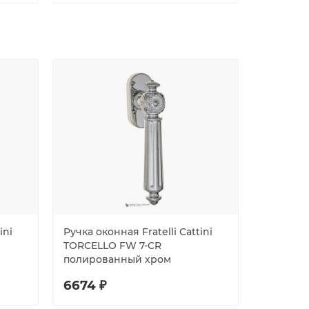
ini
Ручка оконная Fratelli Cattini
Ручка око
TORCELLO FW 7-CR
ENCIA FW
полированный хром
серебро
6674 ₽
4830 ₽