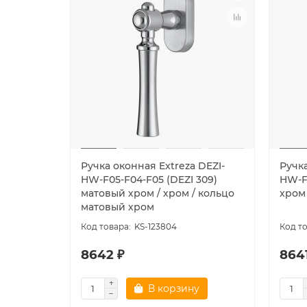
Ручка оконная Extreza DEZI-
Ручка
HW-F05-F04-F05 (DEZI 309)
HW-F
матовый хром / хром / кольцо
хром 
матовый хром
KS-123804
8642 ₽
8641
В корзину