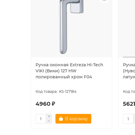
Ручка оконная Extreza Hi-Tech
Ручк
VIKI (Вики) 127 HW
(Нуво
полированный хром F04
латун
KS-127184
4960 ₽
5621
В корзину