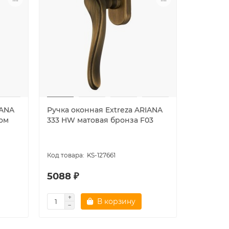
IANA
Ручка оконная Extreza ARIANA
Ручка ок
ом
333 HW матовая бронза F03
333 HW 
F01
KS-127661
5088 ₽
5088 ₽
В корзину