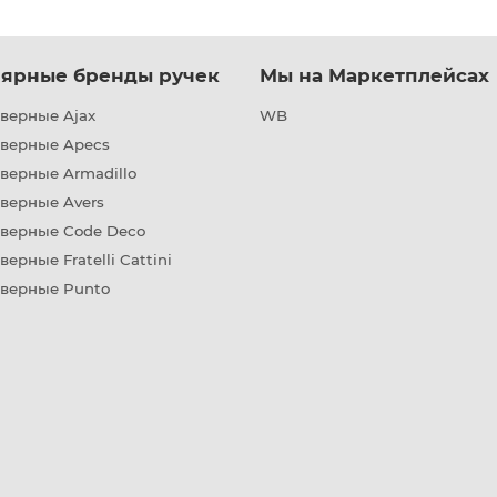
ярные бренды ручек
Мы на Маркетплейсах
верные Ajax
WB
дверные Apecs
верные Armadillo
верные Avers
дверные Code Deco
верные Fratelli Cattini
дверные Punto