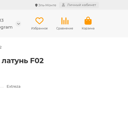
Личный кабинет
Эль-Монте
13
legram
Избранное
Сравнение
Корзина
2
 латунь F02
Extreza