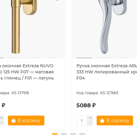
а оконная Extreza NUVO
Ручка оконная Extreza AR
) 125 HW F07 — матовая
333 HW полированный хр
ь глянец / F01 — латунь
F04
KS-137918
KS-127663
 ₽
5088 ₽
В корзину
В корзину