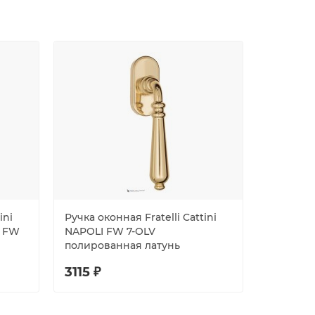
ini
Ручка оконная Fratelli Cattini
Ручка око
O FW
NAPOLI FW 7-OLV
GRACIA 
полированная латунь
7-CS ма
3115 ₽
4247 ₽