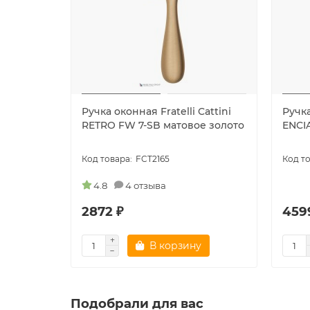
Ручка оконная Fratelli Cattini
Ручка
RETRO FW 7-SB матовое золото
ENCI
FCT2165
4.8
4 отзыва
2872 ₽
459
В корзину
Подобрали для вас