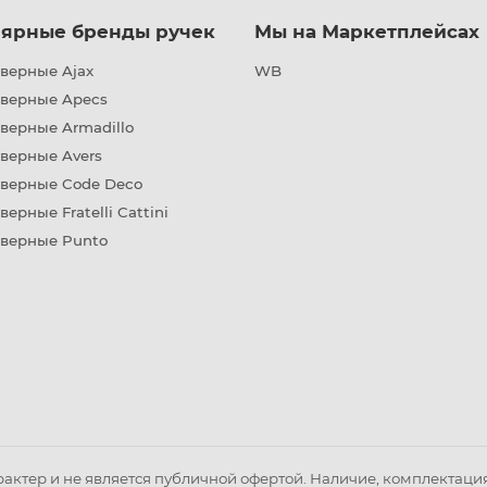
ярные бренды ручек
Мы на Маркетплейсах
верные Ajax
WB
дверные Apecs
верные Armadillo
верные Avers
дверные Code Deco
верные Fratelli Cattini
дверные Punto
ктер и не является публичной офертой. Наличие, комплектация 