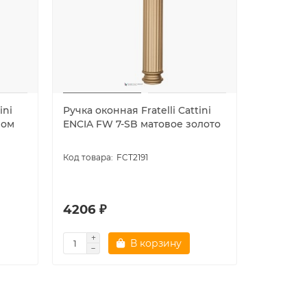
ini
Ручка оконная Fratelli Cattini
Ручка око
ром
ENCIA FW 7-SB матовое золото
RETRO F
FCT2191
4206 ₽
3115 ₽
В корзину