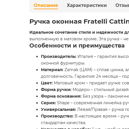
Описание
Характеристики
Отзы
Ручка оконная Fratelli Cat
Идеальное сочетание стиля и надежности дл
выполненную в матовом хроме. Эта ручка – н
Особенности и преимущества
Производитель:
Италия – гарантия высок
оконной фурнитуры.
Материал:
Zamak (ЦАМ) – сплав цинка, 
долговечность. Гарантия: 24 месяца – п
Цвет:
Матовый хром – придает ручке со
Форма ручки:
Модерн – стильный дизайн
Форма основания:
Без узора – лаконичн
Серия:
Shape – современная линейка руче
Универсальная:
Левая/Правая – ручка п
Производство:
В настоящее время – руч
стандартам качества.