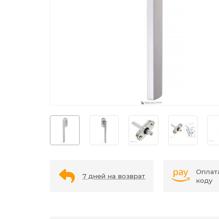
Оплат
7 дней на возврат
коду