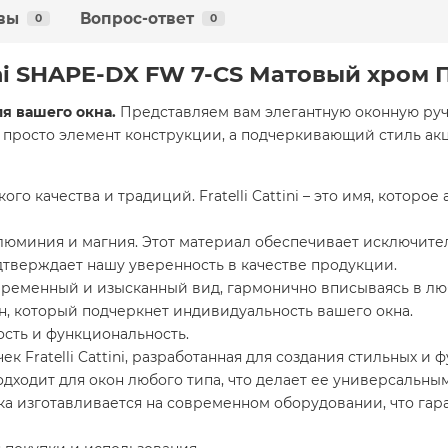
вы
Вопрос-ответ
0
0
tini SHAPE-DX FW 7-CS Матовый хром 
я вашего окна.
Представляем вам элегантную оконную ручку 
е просто элемент конструкции, а подчеркивающий стиль ак
ого качества и традиций. Fratelli Cattini – это имя, котор
алюминия и магния. Этот материал обеспечивает исключите
одтверждает нашу уверенность в качестве продукции.
временный и изысканный вид, гармонично вписываясь в лю
, который подчеркнет индивидуальность вашего окна.
ость и функциональность.
к Fratelli Cattini, разработанная для создания стильных и 
одходит для окон любого типа, что делает ее универсальны
ка изготавливается на современном оборудовании, что га