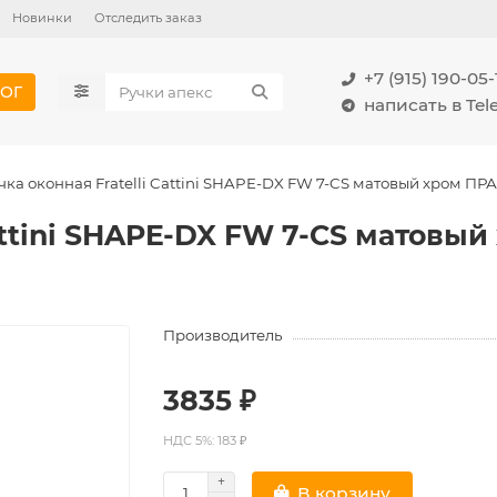
Новинки
Отследить заказ
+7 (915) 190-05-
ОГ
написать в Te
чка оконная Fratelli Cattini SHAPE-DX FW 7-CS матовый хром П
Cattini SHAPE-DX FW 7-CS матовы
Производитель
3835 ₽
НДС 5%: 183 ₽
В корзину