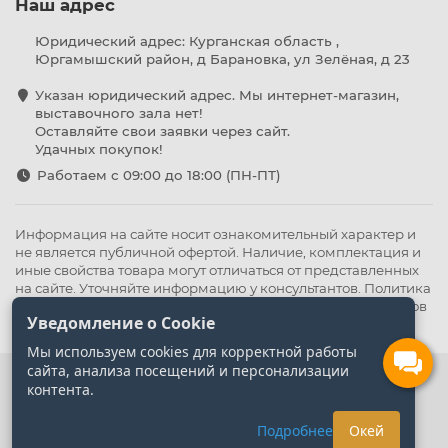
Наш адрес
Юридический адрес: Курганская область ,
Юргамышский район, д Барановка, ул Зелёная, д 23
Указан юридический адрес. Мы интернет-магазин,
выставочного зала нет!
Оставляйте свои заявки через сайт.
Удачных покупок!
Работаем с 09:00 до 18:00 (ПН-ПТ)
Информация на сайте носит ознакомительный характер и
не является публичной офертой. Наличие, комплектация и
иные свойства товара могут отличаться от представленных
на сайте. Уточняйте информацию у консультантов.
Политика
конфиденциальности
.
Оферта
,
Политика обработки файлов
Уведомление о Cookie
cookie
Мы используем cookies для корректной работы
сайта, анализа посещений и персонализации
контента.
Подробнее
Окей