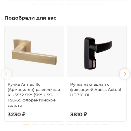
Подобрали для вас
Ручка Armadillo
Ручка накладная с
(Армадилло) раздельная
фиксацией Apecs Actual
K.USS52.SKY (SKY USS)
HF-301-BL
FSG-39 флорентийское
золото
3230 ₽
3810 ₽