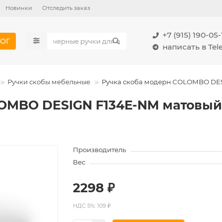
Новинки
Отследить заказ
+7 (915) 190-05-
ОГ
написать в Te
Ручки скобы мебельные
Ручка скоба модерн COLOMBO DES
OMBO DESIGN F134E-NM матовый
Производитель
Вес
2298 ₽
НДС 5%: 109 ₽