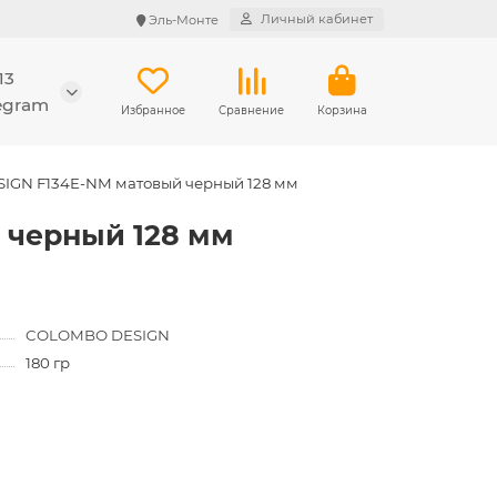
Личный кабинет
Эль-Монте
13
legram
Избранное
Сравнение
Корзина
IGN F134E-NM матовый черный 128 мм
 черный 128 мм
COLOMBO DESIGN
180 гр