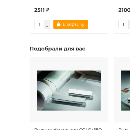
2511 ₽
2100
В корзину
Подобрали для вас
Ручка скоба модерн COLOMBO
Ручк