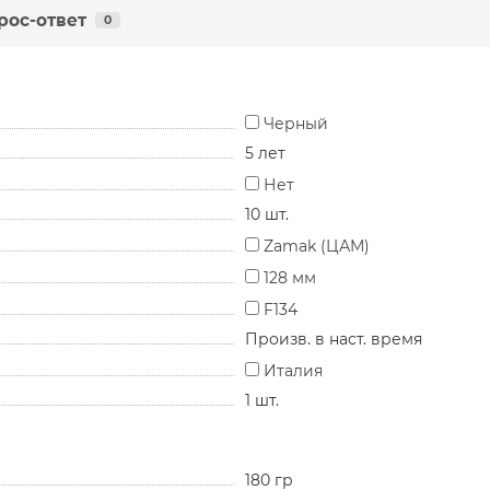
рос-ответ
0
Черный
5 лет
Нет
10 шт.
Zamak (ЦАМ)
128 мм
F134
Произв. в наст. время
Италия
1 шт.
180 гр