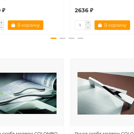
 ₽
2636 ₽
В корзину
В корзину
а скоба модерн COLOMBO
Ручка скоба модерн COL