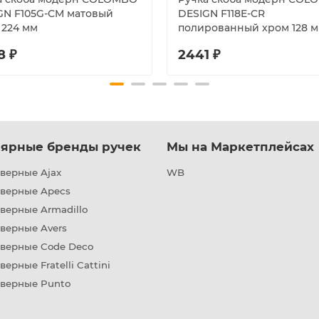
GN F105G-CM матовый
DESIGN F118E-CR
 224 мм
полированный хром 128 
8 ₽
2441 ₽
ярные бренды ручек
Мы на Маркетплейсах
верные Ajax
WB
дверные Apecs
верные Armadillo
верные Avers
дверные Code Deco
верные Fratelli Cattini
дверные Punto