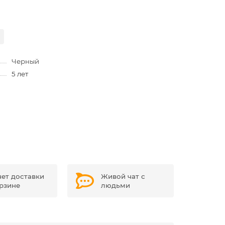
Черный
5 лет
чет доставки
Живой чат с
орзине
людьми