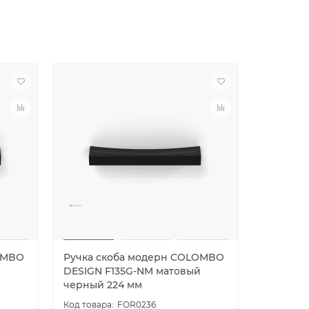
OMBO
Ручка скоба модерн COLOMBO
Ручка с
DESIGN F135G-NM матовый
DESIGN 
черный 224 мм
черный 
FOR0236