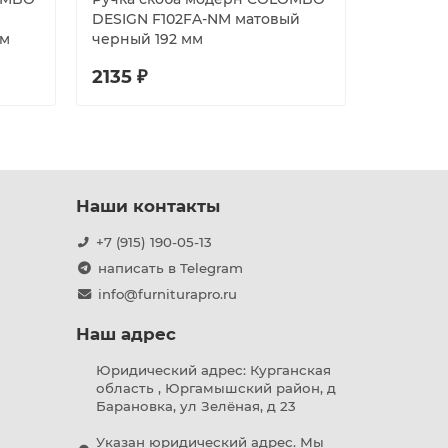
DESIGN F102FA-NM матовый
DESIGN 
мм
черный 192 мм
280 мм
2135 ₽
2850 ₽
Наши контакты
+7 (915) 190-05-13
написать в Telegram
info@furniturapro.ru
Наш адрес
Юридический адрес: Курганская
область , Юргамышский район, д
Барановка, ул Зелёная, д 23
Указан юридический адрес. Мы