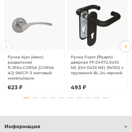
Ручка Ajax (Аякс)
Ручка Fuaro (Фуаро)
раздельная
дверная FP.DH172.0433
R.JR54.CORSA (CORSA
NE (DH-0433 NE) (9x130) с
AJ) SN/CP-3 матовый
пружиной BL-24 черный
никель/хром
623 ₽
493 ₽
Информация