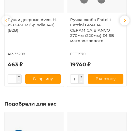
Ручки дверные Avers H-
Ручка скоба Fratelli
1582-P-CR (Spindle 140)
Cattini GRACIA
(B2B)
CERAMICA BIANCO
270мм (220мм) D1-SB
матовое золото
AP-35208
FCT2970
463 ₽
19740 ₽
В корзину
В корзину
Подобрали для вас