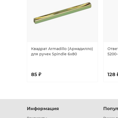
Квадрат Armadillo (Армадилло)
Отве
для ручек Spindle 6х80
5200-
85 ₽
128 
Информация
Попул