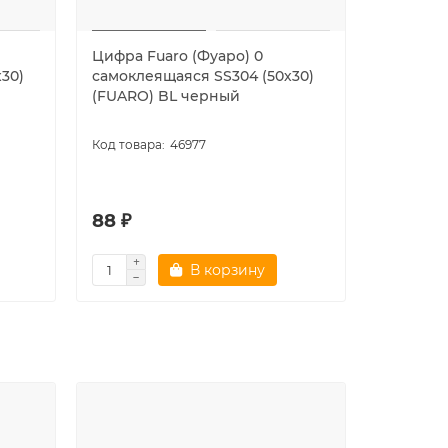
Цифра Fuaro (Фуаро) 0
Цифра Fu
30)
самоклеящаяся SS304 (50х30)
самоклея
(FUARO) BL черный
(FUARO)
46977
88 ₽
113 ₽
В корзину