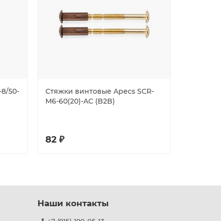
8/50-
Стяжки винтовые Apecs SCR-
Накладк
M6-60(20)-AC (B2B)
DP-13-S-
82 ₽
178 ₽
Наши контакты