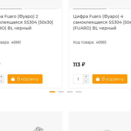
а Fuaro (Фуаро) 2
Цифра Fuaro (Фуаро) 4
клеящаяся SS304 (50х30)
самоклеящаяся SS304 (50х
RO) BL черный
(FUARO) BL черный
46961
46965
₽
113 ₽
В корзину
В корзину