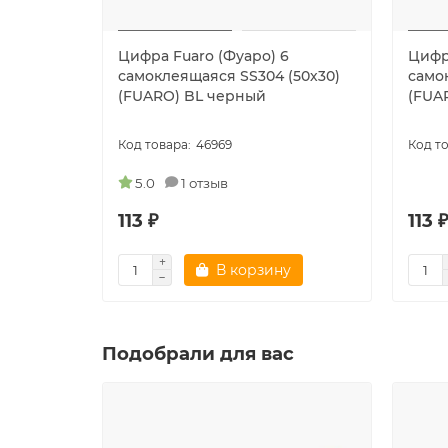
Цифра Fuaro (Фуаро) 6
Цифр
самоклеящаяся SS304 (50х30)
само
(FUARO) BL черный
(FUA
46969
5.0
1 отзыв
113 ₽
113 
В корзину
Подобрали для вас