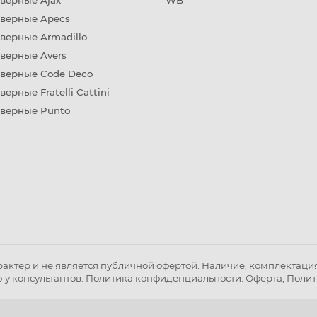
верные Ajax
WB
дверные Apecs
верные Armadillo
верные Avers
дверные Code Deco
верные Fratelli Cattini
дверные Punto
ктер и не является публичной офертой. Наличие, комплектация 
 у консультантов.
Политика конфиденциальности
.
Оферта
,
Полит