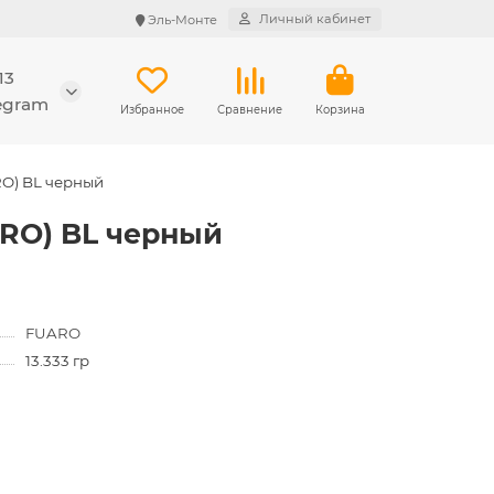
Личный кабинет
Эль-Монте
13
legram
Избранное
Сравнение
Корзина
RO) BL черный
ARO) BL черный
FUARO
13.333 гр