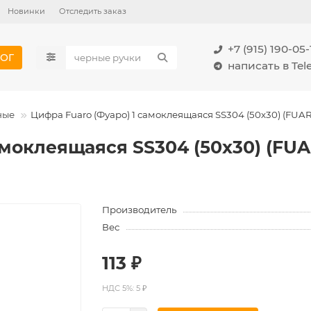
Новинки
Отследить заказ
+7 (915) 190-05-
ОГ
написать в Te
ные
Цифра Fuaro (Фуаро) 1 самоклеящаяся SS304 (50х30) (FUA
амоклеящаяся SS304 (50х30) (FU
Производитель
Вес
113 ₽
НДС 5%: 5 ₽