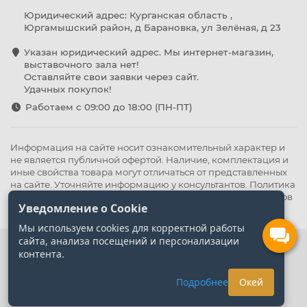
Юридический адрес: Курганская область ,
Юргамышский район, д Барановка, ул Зелёная, д 23
Указан юридический адрес. Мы интернет-магазин,
выставочного зала нет!
Оставляйте свои заявки через сайт.
Удачных покупок!
Работаем с 09:00 до 18:00 (ПН-ПТ)
Информация на сайте носит ознакомительный характер и
не является публичной офертой. Наличие, комплектация и
иные свойства товара могут отличаться от представленных
на сайте. Уточняйте информацию у консультантов.
Политика
конфиденциальности
.
Оферта
,
Политика обработки файлов
Уведомление о Cookie
cookie
Мы используем cookies для корректной работы
сайта, анализа посещений и персонализации
контента.
Подробнее
Окей