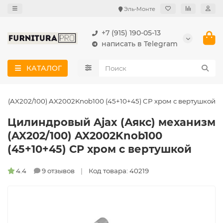
Эль-Монте
+7 (915) 190-05-13
написать в Telegram
КАТАЛОГ
м (AX202/100) AX2002Knob100 (45+10+45) CP хром с вертушкой
Цилиндровый Ajax (Аякс) механизм
(AX202/100) AX2002Knob100
(45+10+45) CP хром с вертушкой
4.4
9 отзывов
Код товара: 40219