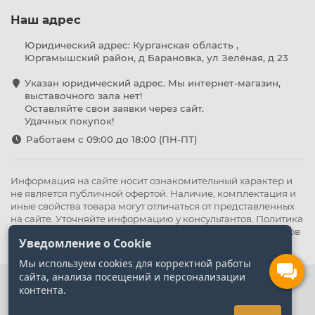
Наш адрес
Юридический адрес: Курганская область ,
Юргамышский район, д Барановка, ул Зелёная, д 23
Указан юридический адрес. Мы интернет-магазин,
выставочного зала нет!
Оставляйте свои заявки через сайт.
Удачных покупок!
Работаем с 09:00 до 18:00 (ПН-ПТ)
Информация на сайте носит ознакомительный характер и
не является публичной офертой. Наличие, комплектация и
иные свойства товара могут отличаться от представленных
на сайте. Уточняйте информацию у консультантов.
Политика
конфиденциальности
.
Оферта
,
Политика обработки файлов
Уведомление о Cookie
cookie
Мы используем cookies для корректной работы
сайта, анализа посещений и персонализации
контента.