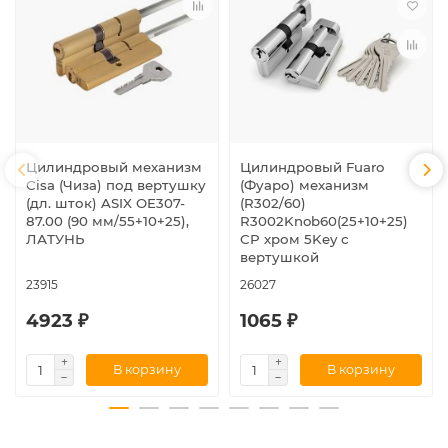
Цилиндровый механизм
Цилиндровый Fuaro
Cisa (Чиза) под вертушку
(Фуаро) механизм
(дл. шток) ASIX OE307-
(R302/60)
87.00 (90 мм/55+10+25),
R3002Knob60(25+10+25)
ЛАТУНЬ
CP хром 5Key с
вертушкой
23915
26027
4923 ₽
1065 ₽
В корзину
В корзину