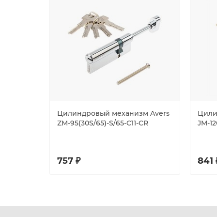
Цилиндровый механизм Avers
Цили
ZM-95(30S/65)-S/65-C11-CR
JM-12
757 ₽
841 