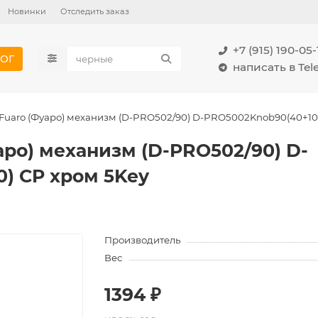
Новинки
Отследить заказ
+7 (915) 190-05-
ОГ
написать в Te
uaro (Фуаро) механизм (D-PRO502/90) D-PRO5002Knob90(40+10
ро) механизм (D-PRO502/90) D-
) CP хром 5Key
Производитель
Вес
1394 ₽