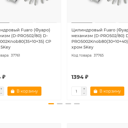
ндровый Fuaro (Фуаро)
Цилиндровый Fuaro (Фуа
низм (D-PRO502/80) D-
механизм (D-PRO502/80) 
002Knob80(35+10+35) CP
PRO5002Knob80(30+10+40)
 5Key
хром 5Key
37761
37765
 ₽
1394 ₽
В корзину
В корзину