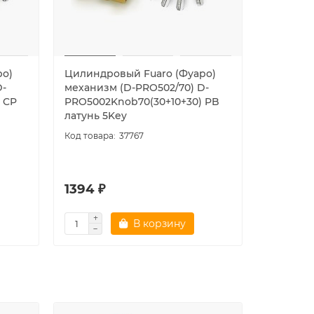
ро)
Цилиндровый Fuaro (Фуаро)
Цилиндр
D-
механизм (D-PRO502/70) D-
механизм
 CP
PRO5002Knob70(30+10+30) PB
PRO5002
латунь 5Key
хром 5K
37767
1394 ₽
1394 ₽
В корзину