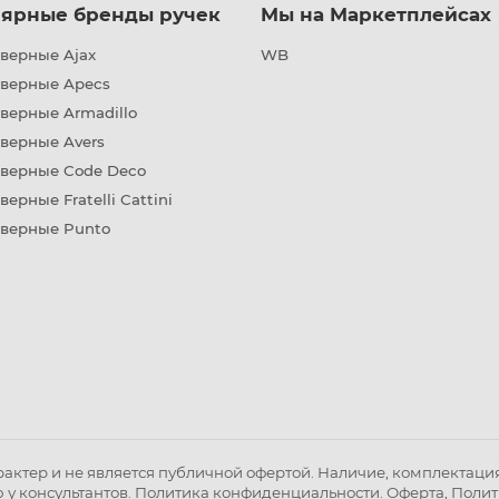
ярные бренды ручек
Мы на Маркетплейсах
верные Ajax
WB
дверные Apecs
верные Armadillo
верные Avers
дверные Code Deco
верные Fratelli Cattini
дверные Punto
ктер и не является публичной офертой. Наличие, комплектация 
 у консультантов.
Политика конфиденциальности
.
Оферта
,
Полит