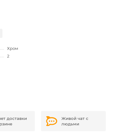
Хром
2
чет доставки
Живой чат с
орзине
людьми