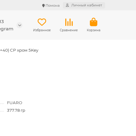
Личный кабинет
Помона
13
legram
Избранное
Сравнение
Корзина
+40) CP хром 5Key
FUARO
377.78 гр