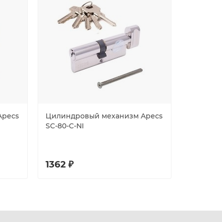
Apecs
Цилиндровый механизм Apecs
Цилиндр
SC-80-C-NI
SC-70-C-
1362 ₽
1218 ₽