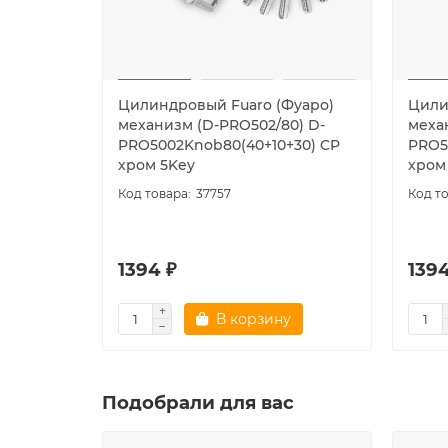
Цилиндровый Fuaro (Фуаро)
Цили
механизм (D-PRO502/80) D-
меха
PRO5002Knob80(40+10+30) CP
PRO5
хром 5Key
хром
37757
1394 ₽
1394
В корзину
Подобрали для вас