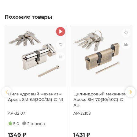
Похожие товары
Цилиндровый механизм
Цилиндровый механизм
Apecs SM-65(30C/35)-C-NI
Apecs SM-70(30/40C)-C-
AB
AP-32107
AP-32108
5.0
2 отзыва
1349 ₽
1431 ₽