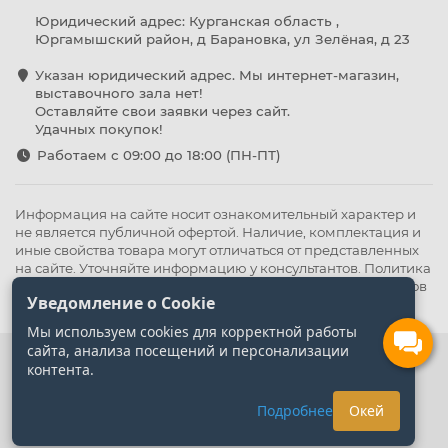
Юридический адрес: Курганская область ,
Юргамышский район, д Барановка, ул Зелёная, д 23
Указан юридический адрес. Мы интернет-магазин,
выставочного зала нет!
Оставляйте свои заявки через сайт.
Удачных покупок!
Работаем с 09:00 до 18:00 (ПН-ПТ)
Информация на сайте носит ознакомительный характер и
не является публичной офертой. Наличие, комплектация и
иные свойства товара могут отличаться от представленных
на сайте. Уточняйте информацию у консультантов.
Политика
конфиденциальности
.
Оферта
,
Политика обработки файлов
Уведомление о Cookie
cookie
Мы используем cookies для корректной работы
сайта, анализа посещений и персонализации
контента.
Подробнее
Окей